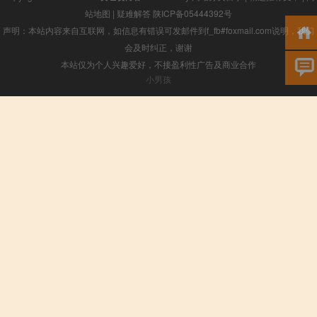
站地图
|
疑难解答
陕ICP备05444392号
声明：本站内容来自互联网，如信息有错误可发邮件到f_fb#foxmail.com说明，我们
会及时纠正，谢谢
本站仅为个人兴趣爱好，不接盈利性广告及商业合作
小男孩