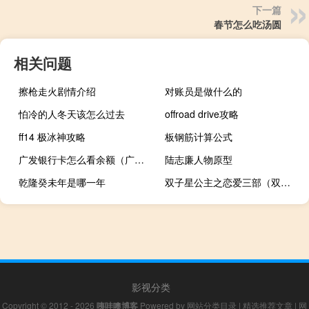
下一篇
春节怎么吃汤圆
相关问题
擦枪走火剧情介绍
对账员是做什么的
怕冷的人冬天该怎么过去
offroad drive攻略
ff14 极冰神攻略
板钢筋计算公式
广发银行卡怎么看余额（广发银行卡怎么办理）
陆志廉人物原型
乾隆癸未年是哪一年
双子星公主之恋爱三部（双子星公主有第三季吗）
影视分类
Copyright © 2012 - 2026
咦哇噢博客
Powered by
网站分类目录
|
精选推荐文章
|
网