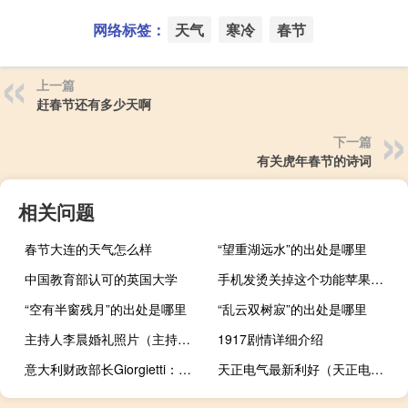
网络标签：
天气
寒冷
春节
上一篇
赶春节还有多少天啊
下一篇
有关虎年春节的诗词
相关问题
春节大连的天气怎么样
“望重湖远水”的出处是哪里
中国教育部认可的英国大学
手机发烫关掉这个功能苹果（手机发烫关掉这个功能）
“空有半窗残月”的出处是哪里
“乱云双树寂”的出处是哪里
主持人李晨婚礼照片（主持人李晨婚礼）
1917剧情详细介绍
意大利财政部长Giorgietti：意大利2024年预算不包括帮助借款人回购不良贷款的措施
天正电气最新利好（天正电气2015）