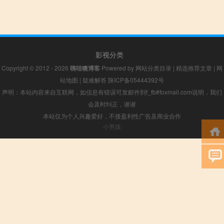
影视分类
Copyright © 2012 - 2026
咦哇噢博客
Powered by
网站分类目录
|
精选推荐文章
|
网
站地图
|
疑难解答
陕ICP备05444392号
声明：本站内容来自互联网，如信息有错误可发邮件到f_fb#foxmail.com说明，我们
会及时纠正，谢谢
本站仅为个人兴趣爱好，不接盈利性广告及商业合作
小男孩