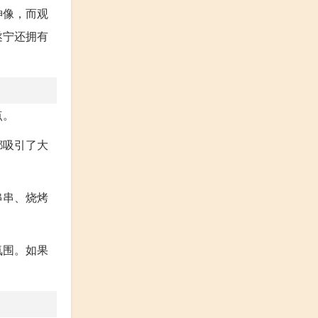
神像，而观
遂宁还拥有
点。
都吸引了大
串串、烧烤
氛围。如果