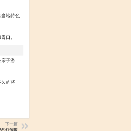
尝当地特色
和胃口。
验亲子游
不久的将
下一篇
哪些灯笼呢