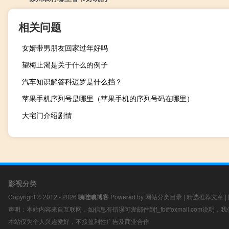
相关问题
女婿带男朋友回家过年好吗
望梅止渴是关于什么的例子
汽车知识解答科迈罗是什么挡？
苹果手机序列号是哪里（苹果手机的序列号码在哪里）
大宅门介绍剧情
影视分类
Copyright © 2012 - 2026
咦哇噢博客
Powered by
网站分类目录
|
精选推荐文章
|
声明：本站内容来自互联网，如信息有错误可发邮件到f_fb#foxmail.com说明
本站仅为个人兴趣爱好，不接盈利性广告及商业合作