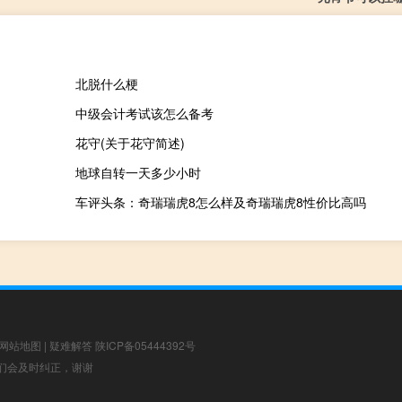
北脱什么梗
中级会计考试该怎么备考
花守(关于花守简述)
地球自转一天多少小时
车评头条：奇瑞瑞虎8怎么样及奇瑞瑞虎8性价比高吗
网站地图
|
疑难解答
陕ICP备05444392号
，我们会及时纠正，谢谢