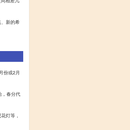
之间相差几
点、新的希
月份或2月
始，春分代
观花灯等，