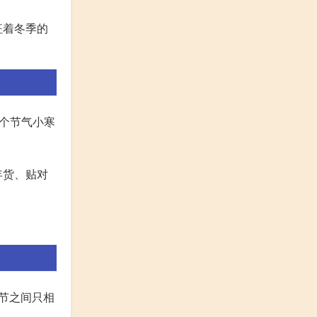
征着冬季的
两个节气小寒
年货、贴对
节之间只相