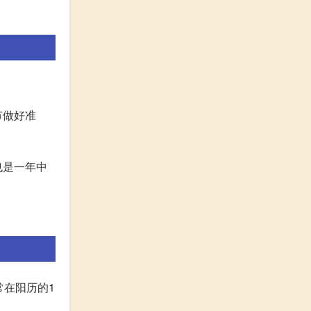
节做好准
也是一年中
常在阳历的1