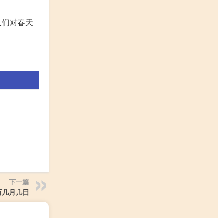
人们对春天
下一篇
历几月几日