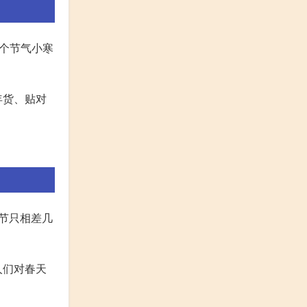
两个节气小寒
年货、贴对
节只相差几
人们对春天