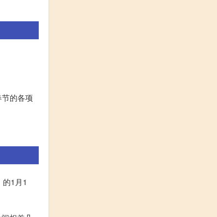
。
春节的各项
的1月1