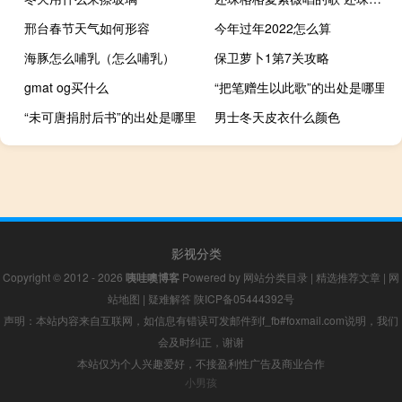
邢台春节天气如何形容
今年过年2022怎么算
海豚怎么哺乳（怎么哺乳）
保卫萝卜1第7关攻略
gmat og买什么
“把笔赠生以此歌”的出处是哪里
“未可唐捐肘后书”的出处是哪里
男士冬天皮衣什么颜色
影视分类
Copyright © 2012 - 2026
咦哇噢博客
Powered by
网站分类目录
|
精选推荐文章
|
网
站地图
|
疑难解答
陕ICP备05444392号
声明：本站内容来自互联网，如信息有错误可发邮件到f_fb#foxmail.com说明，我们
会及时纠正，谢谢
本站仅为个人兴趣爱好，不接盈利性广告及商业合作
小男孩