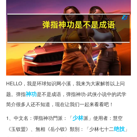
HELLO，我是环球知识网小溪，我来为大家解答以上问
神功
题。弹指
是不是成语，弹指神功-武侠小说中的武学
简介很多人还不知道，现在让我们一起来看看吧！
少林
1、中文名：彈指神功門派：「
派」使用者：慧空
绝技
《玉钗盟》、無相《岳小钗》類別：「少林七十二
」