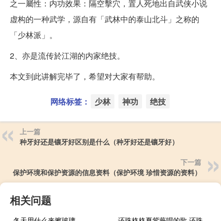
之一屬性：内功效果：隔空擊穴，置人死地出自武侠小说
虚构的一种武学，源自有「武林中的泰山北斗」之称的
「少林派」。
2、亦是流传於江湖的内家绝技。
本文到此讲解完毕了，希望对大家有帮助。
网络标签：
少林
神功
绝技
上一篇
种牙好还是镶牙好区别是什么（种牙好还是镶牙好）
下一篇
保护环境和保护资源的信息资料（保护环境 珍惜资源的资料）
相关问题
冬天用什么来擦玻璃
还珠格格夏紫薇唱的歌 还珠格格第二部主题曲