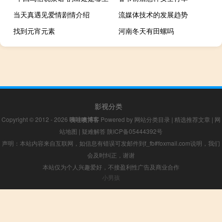
当天真遇见爱情剧情介绍
流媒体技术的发展趋势
找到元宵元素
河南冬天有田螺吗
影视分类
Copyright © 2012 - 2026
咦哇噢博客
Powered by
网站分类目录
|
精选推荐文章
|
网
站地图
|
疑难解答
陕ICP备05444392号
声明：本站内容来自互联网，如信息有错误可发邮件到f_fb#foxmail.com说明，我们
会及时纠正，谢谢
本站仅为个人兴趣爱好，不接盈利性广告及商业合作
小男孩