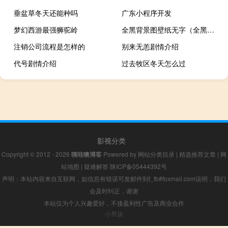
垂盆草冬天还能种吗
广东小程序开发
梦幻西游最强狮驼岭
全黑背景图壁纸无字（全黑背景图）
注销公司流程是怎样的
别来无恙剧情介绍
代号剧情介绍
过去牧区冬天怎么过
影视分类
Copyright © 2012 - 2026
咦哇噢博客
Powered by
网站分类目录
|
精选推荐文章
|
网
站地图
|
疑难解答
陕ICP备05444392号
声明：本站内容来自互联网，如信息有错误可发邮件到f_fb#foxmail.com说明，我们
会及时纠正，谢谢
本站仅为个人兴趣爱好，不接盈利性广告及商业合作
小男孩