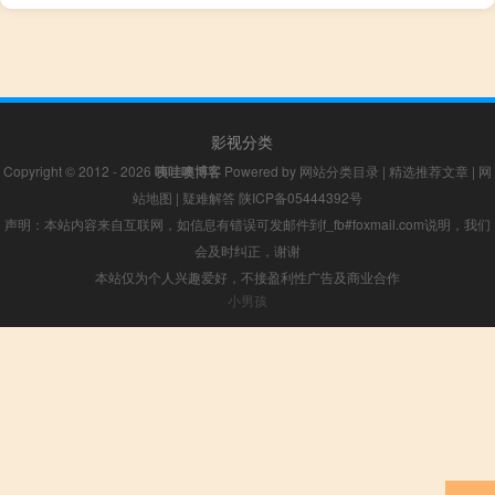
影视分类
Copyright © 2012 - 2026
咦哇噢博客
Powered by
网站分类目录
|
精选推荐文章
|
网
站地图
|
疑难解答
陕ICP备05444392号
声明：本站内容来自互联网，如信息有错误可发邮件到f_fb#foxmail.com说明，我们
会及时纠正，谢谢
本站仅为个人兴趣爱好，不接盈利性广告及商业合作
小男孩