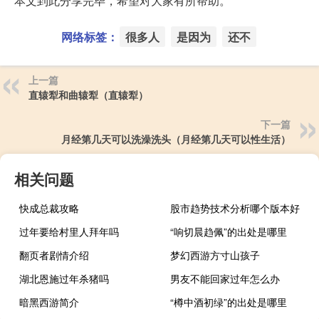
本文到此分享完毕，希望对大家有所帮助。
网络标签：
很多人
是因为
还不
上一篇
直辕犁和曲辕犁（直辕犁）
下一篇
月经第几天可以洗澡洗头（月经第几天可以性生活）
相关问题
快成总裁攻略
股市趋势技术分析哪个版本好
过年要给村里人拜年吗
“响切晨趋佩”的出处是哪里
翻页者剧情介绍
梦幻西游方寸山孩子
湖北恩施过年杀猪吗
男友不能回家过年怎么办
暗黑西游简介
“樽中酒初绿”的出处是哪里