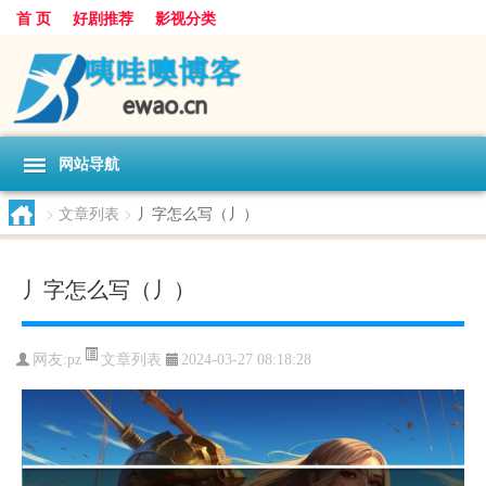
首 页
好剧推荐
影视分类
网站导航
>
文章列表
>
丿字怎么写（丿）
丿字怎么写（丿）
文章列表
网友:
pz
2024-03-27 08:18:28