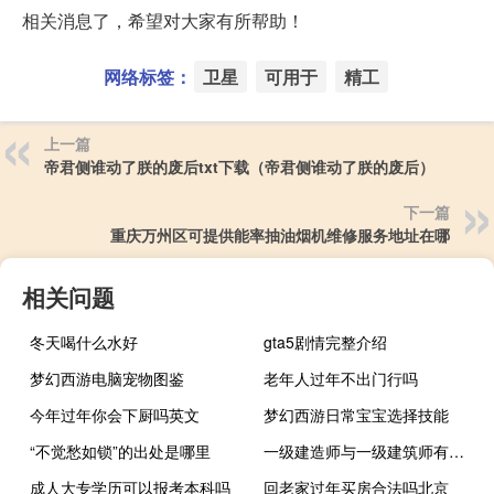
相关消息了，希望对大家有所帮助！
网络标签：
卫星
可用于
精工
上一篇
帝君侧谁动了朕的废后txt下载（帝君侧谁动了朕的废后）
下一篇
重庆万州区可提供能率抽油烟机维修服务地址在哪
相关问题
冬天喝什么水好
gta5剧情完整介绍
梦幻西游电脑宠物图鉴
老年人过年不出门行吗
今年过年你会下厨吗英文
梦幻西游日常宝宝选择技能
“不觉愁如锁”的出处是哪里
一级建造师与一级建筑师有什么区别
成人大专学历可以报考本科吗
回老家过年买房合法吗北京