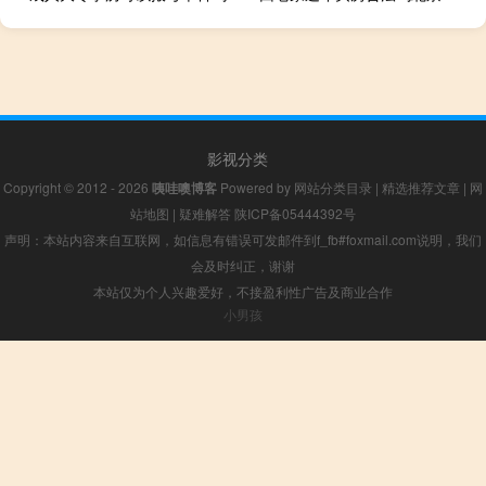
影视分类
Copyright © 2012 - 2026
咦哇噢博客
Powered by
网站分类目录
|
精选推荐文章
|
网
站地图
|
疑难解答
陕ICP备05444392号
声明：本站内容来自互联网，如信息有错误可发邮件到f_fb#foxmail.com说明，我们
会及时纠正，谢谢
本站仅为个人兴趣爱好，不接盈利性广告及商业合作
小男孩