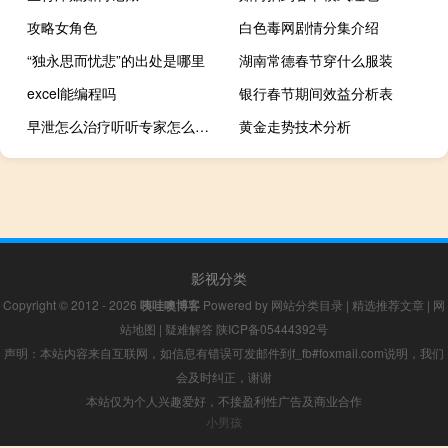
攻略女角色
白色毒网剧情分集介绍
“独永思而忧悲”的出处是哪里
湖南常德春节穿什么服装
excel能编程吗
银行春节期间效益分析表
早泄怎么治疗听听专家怎么说（早泄怎么治疗）
黄金走势技术分析
影视分类
Copyright © 2012 - 2026
咦哇噢博客
Powered by
网站分类目录
|
精选推荐文章
|
网
站地图
|
疑难解答
陕ICP备05444392号
声明：本站内容来自互联网，如信息有错误可发邮件到f_fb#foxmail.com说明，我们
会及时纠正，谢谢
本站仅为个人兴趣爱好，不接盈利性广告及商业合作
小男孩