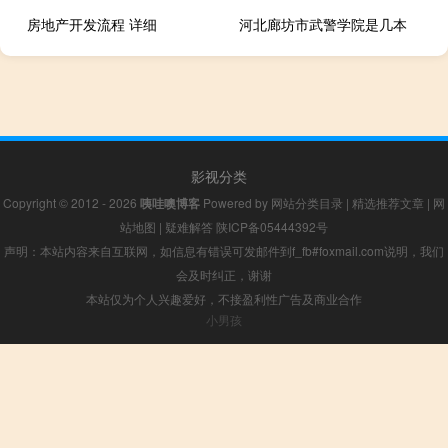
房地产开发流程 详细
河北廊坊市武警学院是几本
影视分类
Copyright © 2012 - 2026
咦哇噢博客
Powered by
网站分类目录
|
精选推荐文章
|
网
站地图
|
疑难解答
陕ICP备05444392号
声明：本站内容来自互联网，如信息有错误可发邮件到f_fb#foxmail.com说明，我们
会及时纠正，谢谢
本站仅为个人兴趣爱好，不接盈利性广告及商业合作
小男孩