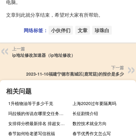
电脑。
文章到此就分享结束，希望对大家有所帮助。
网络标签：
小伙伴们
文章
珍珠白
上一篇
ip地址修改加速器（ip地址修改）
下一篇
2023-11-10福建宁德市蕉城区(鹿茸菇)的报价是多少
相关问题
1升植物油等于多少千克
上海2020过年要隔离吗
玛拉顿的传说在哪里交任务（玛拉顿的传说在哪里交）
长征剧情介绍
女排得分榜最新排名 排超女排3至15名排名
数控技术就业方向
春节如何给老婆写信祝福
春节优秀作文怎么写