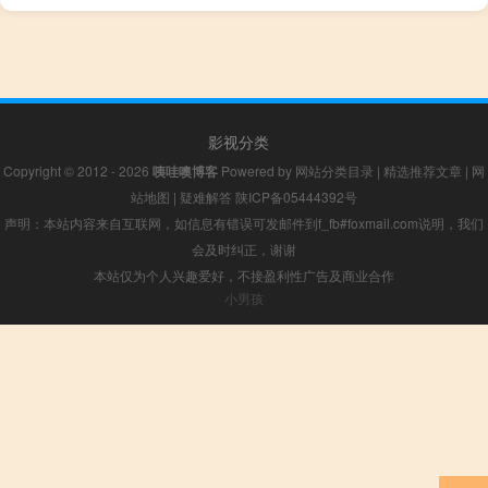
影视分类
Copyright © 2012 - 2026
咦哇噢博客
Powered by
网站分类目录
|
精选推荐文章
|
网
站地图
|
疑难解答
陕ICP备05444392号
声明：本站内容来自互联网，如信息有错误可发邮件到f_fb#foxmail.com说明，我们
会及时纠正，谢谢
本站仅为个人兴趣爱好，不接盈利性广告及商业合作
小男孩