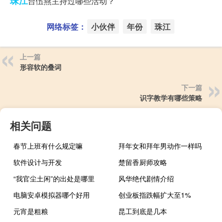
珠江
台伍燕主持过哪些活动？
网络标签：
小伙伴
年份
珠江
上一篇
形容软的叠词
下一篇
识字教学有哪些策略
相关问题
春节上班有什么规定嘛
拜年女和拜年男动作一样吗
软件设计与开发
楚留香厨师攻略
“我官尘土闲”的出处是哪里
风华绝代剧情介绍
电脑安卓模拟器哪个好用
创业板指跌幅扩大至1%
元宵是粗粮
昆工到底是几本