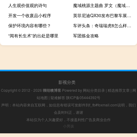
人生观价值观的诗句
魔域桃源主题曲 罗文（魔域桃源主题曲）
开发一个收废品小程序
英菲尼迪QX30发布巴黎车展神秘预告片
保护环境内容有哪些？
车评头条：奇瑞瑞虎8怎么样及奇瑞瑞虎8性价比高吗
“闻有长生术”的出处是哪里
军团炼金攻略
影视分类
Copyright © 2012 - 2026
咦哇噢博客
Powered by
网站分类目录
|
精选推荐文章
|
网
站地图
|
疑难解答
陕ICP备05444392号
声明：本站内容来自互联网，如信息有错误可发邮件到f_fb#foxmail.com说明，我们
会及时纠正，谢谢
本站仅为个人兴趣爱好，不接盈利性广告及商业合作
小男孩