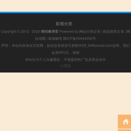
影视分类
Copyright © 2012 - 2026
咦哇噢博客
Powered by
网站分类目录
|
精选推荐文章
|
网
站地图
|
疑难解答
陕ICP备05444392号
声明：本站内容来自互联网，如信息有错误可发邮件到f_fb#foxmail.com说明，我们
会及时纠正，谢谢
本站仅为个人兴趣爱好，不接盈利性广告及商业合作
小男孩