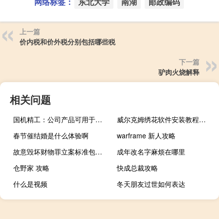
网络标签：
东北大学
南湖
邮政编码
上一篇
价内税和价外税分别包括哪些税
下一篇
驴肉火烧解释
相关问题
国机精工：公司产品可用于低轨卫星
威尔克姆绣花软件安装教程（威尔克姆绣花软件下载）
春节催结婚是什么体验啊
warframe 新人攻略
故意毁坏财物罪立案标准包括哪些
成年改名字麻烦在哪里
仓野家 攻略
快成总裁攻略
什么是视频
冬天朋友过世如何表达