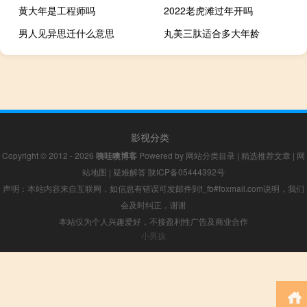
黄大年是工程师吗
2022老虎滩过年开吗
男人见异思迁什么意思
丸美三肽适合多大年龄
影视分类
Copyright © 2012 - 2026
咦哇噢博客
Powered by
网站分类目录
|
精选推荐文章
|
网
站地图
|
疑难解答
陕ICP备05444392号
声明：本站内容来自互联网，如信息有错误可发邮件到f_fb#foxmail.com说明，我们
会及时纠正，谢谢
本站仅为个人兴趣爱好，不接盈利性广告及商业合作
小男孩