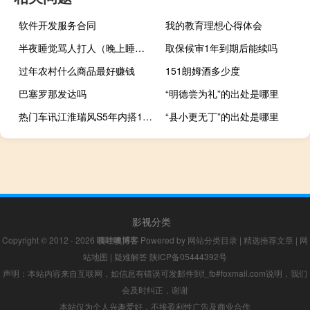
软件开发服务合同
我的教育理想心得体会
半夜睡觉骂人打人（晚上睡觉的时候骂人打人）
取保候审1年到期后能续吗
过年农村什么商品最好赚钱
151朗姆酒多少度
巴塞罗那发达吗
“明德尝为礼”的出处是哪里
热门车讯江淮瑞风S5年内搭1.5T/中型SUV明年推
“县小更无丁”的出处是哪里
影视分类
Copyright © 2012 - 2026
咦哇噢博客
Powered by
网站分类目录
|
精选推荐文章
|
网
站地图
|
疑难解答
陕ICP备05444392号
声明：本站内容来自互联网，如信息有错误可发邮件到f_fb#foxmail.com说明，我们
会及时纠正，谢谢
本站仅为个人兴趣爱好，不接盈利性广告及商业合作