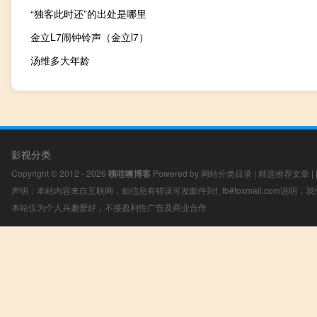
“独客此时还”的出处是哪里
金立L7闹钟铃声（金立l7）
汤维多大年龄
影视分类
Copyright © 2012 - 2026
咦哇噢博客
Powered by
网站分类目录
|
精选推荐文章
|
声明：本站内容来自互联网，如信息有错误可发邮件到f_fb#foxmail.com说明
本站仅为个人兴趣爱好，不接盈利性广告及商业合作