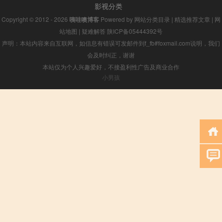
影视分类
Copyright © 2012 - 2026
咦哇噢博客
Powered by
网站分类目录
|
精选推荐文章
|
网
站地图
|
疑难解答
陕ICP备05444392号
声明：本站内容来自互联网，如信息有错误可发邮件到f_fb#foxmail.com说明，我们
会及时纠正，谢谢
本站仅为个人兴趣爱好，不接盈利性广告及商业合作
小男孩