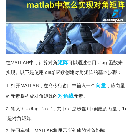
矩阵
在MATLAB中，计算对角
可以通过使用`diag`函数来
实现。以下是使用`diag`函数创建对角矩阵的基本步骤：
向量
1. 打开MATLAB，在命令行窗口中输入一个
，该向量
对角线
的元素将构成对角矩阵的
元素。
2. 输入`b = diag（a）`，其中`a`是步骤1中创建的向量，`b
`是对角矩阵。
3. 按回车键，MATLAB将显示所创建的对角矩阵。