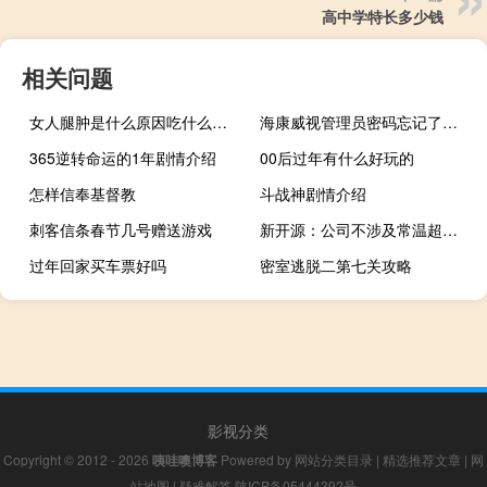
高中学特长多少钱
相关问题
女人腿肿是什么原因吃什么药好（女人腿肿是什么原因）
海康威视管理员密码忘记了怎么办（管理员密码忘记了怎么办）
365逆转命运的1年剧情介绍
00后过年有什么好玩的
怎样信奉基督教
斗战神剧情介绍
刺客信条春节几号赠送游戏
新开源：公司不涉及常温超导相关的业务
过年回家买车票好吗
密室逃脱二第七关攻略
影视分类
Copyright © 2012 - 2026
咦哇噢博客
Powered by
网站分类目录
|
精选推荐文章
|
网
站地图
|
疑难解答
陕ICP备05444392号