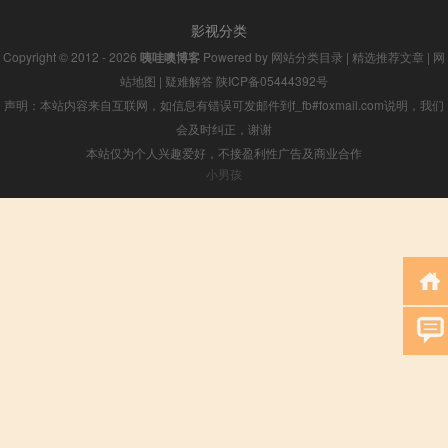
影视分类
Copyright © 2012 - 2026
咦哇噢博客
Powered by
网站分类目录
|
精选推荐文章
|
网
站地图
|
疑难解答
陕ICP备05444392号
声明：本站内容来自互联网，如信息有错误可发邮件到f_fb#foxmail.com说明，我们
会及时纠正，谢谢
本站仅为个人兴趣爱好，不接盈利性广告及商业合作
小男孩