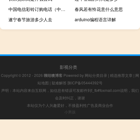
中国电信彩铃订购电话（中国电信彩信信箱）
春风若有怜花意什么意思
遂宁春节旅游多少人去
arduino编程语言详解
影视分类
Copyright © 2012 - 2026
咦哇噢博客
Powered by
网站分类目录
|
精选推荐文章
|
网
站地图
|
疑难解答
陕ICP备05444392号
声明：本站内容来自互联网，如信息有错误可发邮件到f_fb#foxmail.com说明，我们
会及时纠正，谢谢
本站仅为个人兴趣爱好，不接盈利性广告及商业合作
小男孩