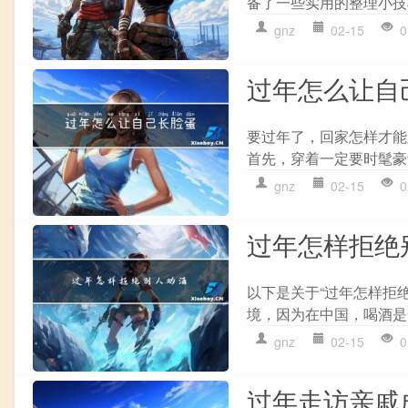
备了一些实用的整理小技巧
gnz
02-15
0
过年怎么让自
要过年了，回家怎样才能
首先，穿着一定要时髦豪
gnz
02-15
0
过年怎样拒绝
以下是关于“过年怎样拒
境，因为在中国，喝酒是
gnz
02-15
0
过年走访亲戚