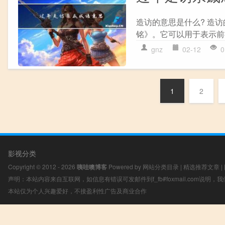
造访的意思是什么? 造
铭》。它可以用于表示前往
gnz
02-12
0
1
2
影视分类
Copyright © 2012 - 2026
咦哇噢博客
Powered by
网站分类目录
|
精选推荐文章
|
声明：本站内容来自互联网，如信息有错误可发邮件到f_fb#foxmail.com说明
本站仅为个人兴趣爱好，不接盈利性广告及商业合作