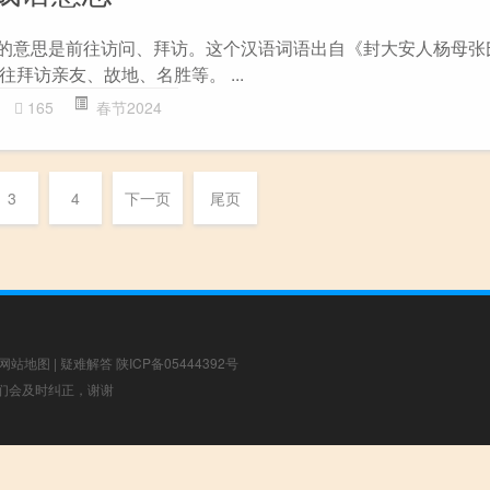
访的意思是前往访问、拜访。这个汉语词语出自《封大安人杨母张
拜访亲友、故地、名胜等。 ...
165
春节2024
3
4
下一页
尾页
网站地图
|
疑难解答
陕ICP备05444392号
，我们会及时纠正，谢谢