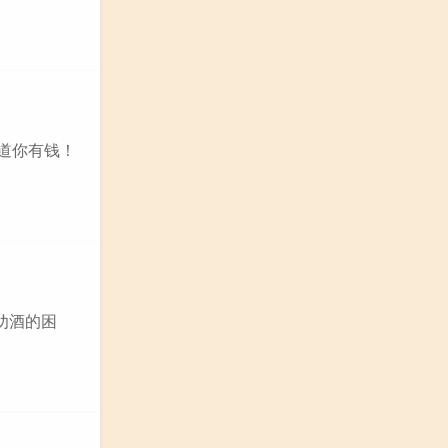
道你有钱！
劝酒的困