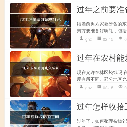
过年之前要准
结婚前男方家要筹备的东
男方要准备好聘礼，包括
gnz
02-15
0
过年在农村能
现在允许在林区烧纸吗 
度有所不同。部分地区允
gnz
02-15
0
过年怎样收拾
过年了，如何整理杂物?