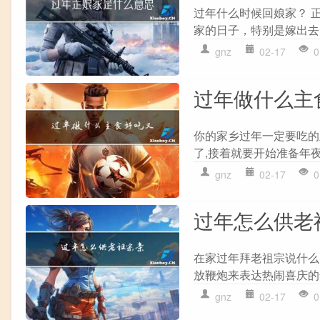
过年什么时候回娘家？ 
家的日子，特别是嫁出去
gnz
02-17
0
过年做什么主
你的家乡过年一定要吃的主
了,接着就要开始准备年夜
gnz
02-17
0
过年怎么供老
在家过年拜老祖宗说什么
放鞭炮来表达热闹喜庆的
gnz
02-17
0