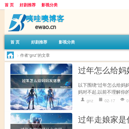
首 页
好剧推荐
影视分类
首 页
好剧推荐
影视分类
>
作者“gnz”的文章
过年怎么给妈
以下围绕“过年怎么给妈妈
妈对不起,以前不理解你的
gnz
02-17
0
过年走娘家是