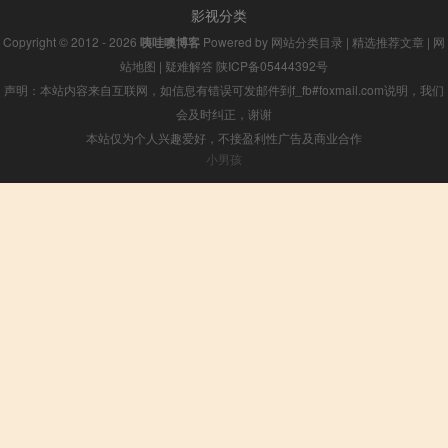
影视分类
Copyright © 2012 - 2026
咦哇噢博客
Powered by
网站分类目录
|
精选推荐文章
|
网
站地图
|
疑难解答
陕ICP备05444392号
声明：本站内容来自互联网，如信息有错误可发邮件到f_fb#foxmail.com说明，我们
会及时纠正，谢谢
本站仅为个人兴趣爱好，不接盈利性广告及商业合作
小男孩