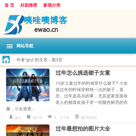
首 页
好剧推荐
影视分类
网站导航
>
作者“gnz”的文章
- 第3页
过年怎么挑选裙子女童
10岁儿童过年的时候穿什么裙子? 小女
孩过年的时候穿鲜艳一点的裙子，喜
庆。过年是高兴的事，尤其是家里面有
老人的都喜欢孩子穿一些颜色鲜亮的衣
服，小女孩更...
gnz
02-10
0
715
春节2024
过年最想拍的图片大全