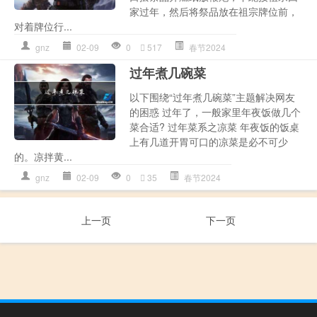
家过年，然后将祭品放在祖宗牌位前，
对着牌位行...
gnz
02-09
0
517
春节2024
过年煮几碗菜
以下围绕“过年煮几碗菜”主题解决网友
的困惑 过年了，一般家里年夜饭做几个
菜合适? 过年菜系之凉菜 年夜饭的饭桌
上有几道开胃可口的凉菜是必不可少
的。凉拌黄...
gnz
02-09
0
35
春节2024
上一页
下一页