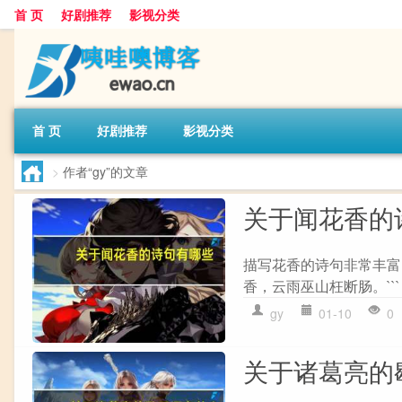
首 页
好剧推荐
影视分类
首 页
好剧推荐
影视分类
>
作者“gy”的文章
关于闻花香的
描写花香的诗句非常丰富，
香，云雨巫山枉断肠。``` 2
gy
01-10
0
关于诸葛亮的