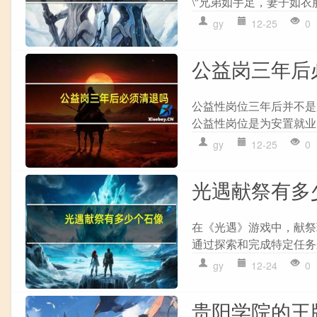
\"兄弟如手足，妻子如衣服。\
gy
12-25
0
公益岗三年后
公益性岗位三年后并不是
公益性岗位是为安置就业
gy
12-25
0
光遇献祭有多
在《光遇》游戏中，献祭
通过探索和完成特定任务
gy
12-24
0
贵阳学院的王