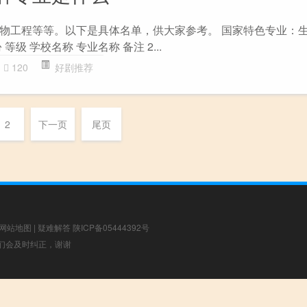
物工程等等。以下是具体名单，供大家参考。 国家特色专业：生
级 学校名称 专业名称 备注 2...
120
好剧推荐
2
下一页
尾页
网站地图
|
疑难解答
陕ICP备05444392号
，我们会及时纠正，谢谢