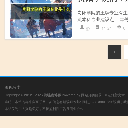
贵阳学院的王牌专业有生
流本科专业建设点： 年份 等
gy
11-21
0
1
影视分类
Copyright © 2012 - 2026
咦哇噢博客
Powered by
网站分类目录
|
精选推荐文章
|
声明：本站内容来自互联网，如信息有错误可发邮件到f_fb#foxmail.com说明
本站仅为个人兴趣爱好，不接盈利性广告及商业合作