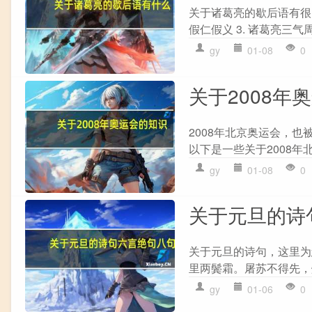
关于诸葛亮的歇后语有很多，
假仁假义 3. 诸葛亮三气周
gy
01-08
0
关于2008年
2008年北京奥运会，
以下是一些关于2008年北
gy
01-08
0
关于元旦的诗
关于元旦的诗句，这里为您
里两鬓霜。屠苏不得先，灯前失笑
gy
01-06
0