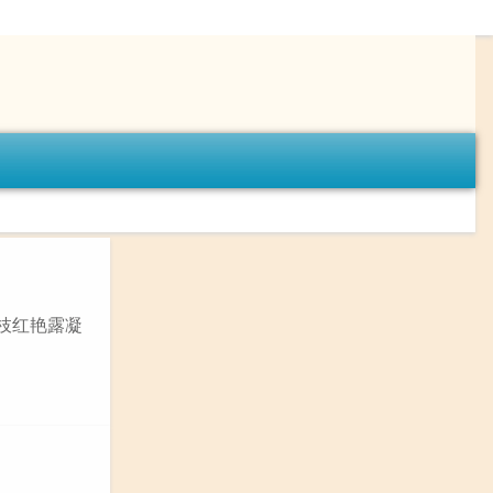
一枝红艳露凝