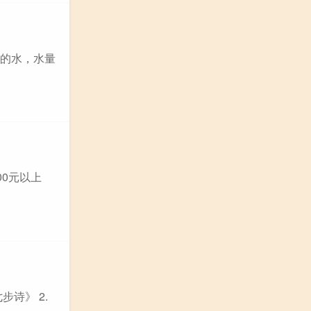
够的水，水量
00元以上
步诗》 2.