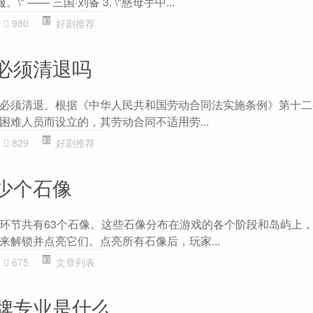
" —— 三国·刘备 3. \"慈母手中...
980
好剧推荐
必须清退吗
必须清退。根据《中华人民共和国劳动合同法实施条例》第十二
困难人员而设立的，其劳动合同不适用劳...
829
好剧推荐
少个石像
环节共有63个石像。这些石像分布在游戏的各个阶段和岛屿上
来解锁并点亮它们。点亮所有石像后，玩家...
675
文章列表
牌专业是什么