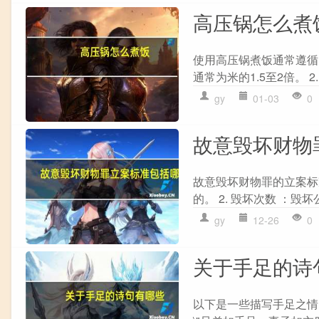
高压锅怎么煮
使用高压锅煮饭通常遵循以
通常为米的1.5至2倍。 2
gy
01-03
0
故意毁坏财物
故意毁坏财物罪的立案标准
的。 2. 毁坏次数 ：毁坏
gy
12-26
0
关于手足的诗
以下是一些描写手足之情的诗