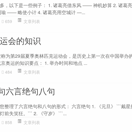
以下是一些例子： 1. 诸葛亮借东风 —— 神机妙算 2. 诸葛
瑜 —— 略使小计 4. 诸葛亮用空城计 —...
659
文章列表
奥运会的知识
也被称为第29届夏季奥林匹克运动会，是历史上第一次在中国举办
京奥运的知识要点： 1. 举办时间和地点 ...
484
文章列表
句六言绝句八句
整理了六言绝句和八句的形式： 六言绝句 1. 《元旦》 ```戴
狂。``` 2. 《守岁》 ```...
858
文章列表