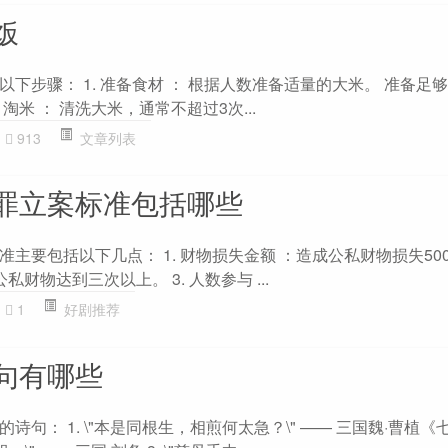
饭
下步骤： 1. 准备食材 ： 根据人数准备适量的大米。 准备足
. 淘米 ： 清洗大米，通常不超过3次...
913
文章列表
罪立案标准包括哪些
主要包括以下几点： 1. 财物损失金额 ：造成公私财物损失50
公私财物达到三次以上。 3. 人数参与 ...
1
好剧推荐
句有哪些
句： 1. \"本是同根生，相煎何太急？\" —— 三国魏·曹植《七