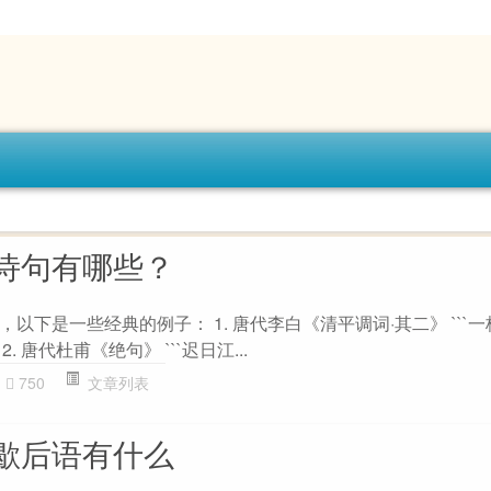
诗句有哪些？
以下是一些经典的例子： 1. 唐代李白《清平调词·其二》 ```
. 唐代杜甫《绝句》 ```迟日江...
750
文章列表
歇后语有什么