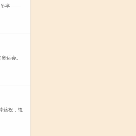
亮吊孝 ——
的奥运会。
星捧觞祝，镜