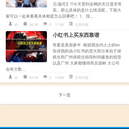
元/盎司】!!!今天受到全网的关注度非常
高，那么具体的是什么情况呢，下面大
家可以一起来看看具体都是怎么回事吧！ 1、现...
xh
04-08
0
740
文章列表
小红书上买东西靠谱
答案是真假参半 根据我业内人士的ex
告诉我的说小红书的货大部分来自于保
税仓和广州保税仓前段时间爆发的假货
以及广州 大家都懂得而且据称 大公司
会有大数...
xh
03-25
0
608
文章列表
下一页