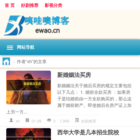
首 页
好剧推荐
影视分类
网站导航
>
作者“xh”的文章
新婚姻法买房
新婚姻法关于婚后买房的规定主要包括
以下几点： 1. 婚前全款买房 ：如果房
子是结婚前由一方全款购买的，那么这
属于婚前财产。即使婚后在房产证上加
上另一方...
xh
01-26
0
999
好剧推荐
西华大学是几本招生院校