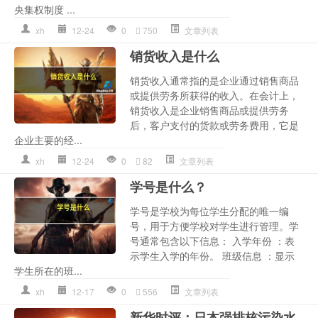
央集权制度 ...
xh
12-24
0
750
文章列表
销货收入是什么
销货收入通常指的是企业通过销售商品
或提供劳务所获得的收入。在会计上，
销货收入是企业销售商品或提供劳务
后，客户支付的货款或劳务费用，它是
企业主要的经...
xh
12-24
0
82
文章列表
学号是什么？
学号是学校为每位学生分配的唯一编
号，用于方便学校对学生进行管理。学
号通常包含以下信息： 入学年份 ：表
示学生入学的年份。 班级信息 ：显示
学生所在的班...
xh
12-17
0
556
文章列表
新华时评：日本强排核污染水