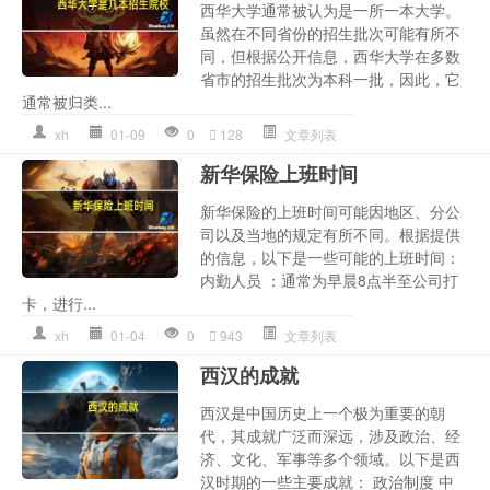
西华大学通常被认为是一所一本大学。
虽然在不同省份的招生批次可能有所不
同，但根据公开信息，西华大学在多数
省市的招生批次为本科一批，因此，它
通常被归类...
xh
01-09
0
128
文章列表
新华保险上班时间
新华保险的上班时间可能因地区、分公
司以及当地的规定有所不同。根据提供
的信息，以下是一些可能的上班时间：
内勤人员 ：通常为早晨8点半至公司打
卡，进行...
xh
01-04
0
943
文章列表
西汉的成就
西汉是中国历史上一个极为重要的朝
代，其成就广泛而深远，涉及政治、经
济、文化、军事等多个领域。以下是西
汉时期的一些主要成就： 政治制度 中