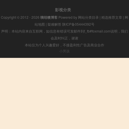
影视分类
Copyright © 2012 - 2026
咦哇噢博客
Powered by
网站分类目录
|
精选推荐文章
|
网
站地图
|
疑难解答
陕ICP备05444392号
声明：本站内容来自互联网，如信息有错误可发邮件到f_fb#foxmail.com说明，我们
会及时纠正，谢谢
本站仅为个人兴趣爱好，不接盈利性广告及商业合作
小男孩