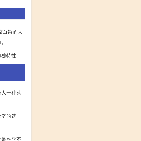
较白皙的人
力。
和独特性。
给人一种英
经济的选
衣是冬季不