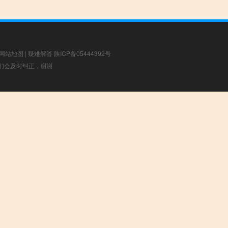
网站地图
|
疑难解答
陕ICP备05444392号
，我们会及时纠正，谢谢