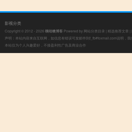
影视分类
Copyright © 2012 - 2026
咦哇噢博客
Powered by
网站分类目录
|
精选推荐文章
|
声明：本站内容来自互联网，如信息有错误可发邮件到f_fb#foxmail.com说明
本站仅为个人兴趣爱好，不接盈利性广告及商业合作