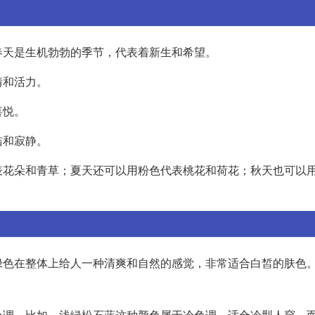
春天是生机勃勃的季节，代表着新生和希望。
情和活力。
喜悦。
洁和寂静。
表花朵和青草；夏天还可以用粉色代表桃花和荷花；秋天也可以
绿色在整体上给人一种清爽和自然的感觉，非常适合白皙的肤色
色调。比如，浅绿松石蓝这种颜色属于冷色调，适合冷型人穿。