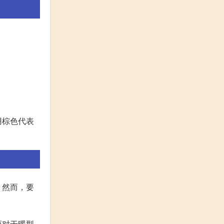
用棕色代表
。然而，要
而对于暖型