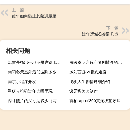
上一篇
过年如何防止老鼠进屋里
下一篇
过年运城公交到几点
相关问题
籍贯是指出生地还是户籍地（籍贯）
法医秦明之读心者剧情介绍大结局
南阳冬天室外最低达到多少
梦幻西游69看戏难度
南京小程序开发
飞驰人生剧情详细介绍
重庆带狗狗过年去哪里玩
滚元宵怎么制作
两寸照片的尺寸是多少（两寸是多少厘米）
雷柏rapooi300真无线蓝牙耳机（雷柏ratv）