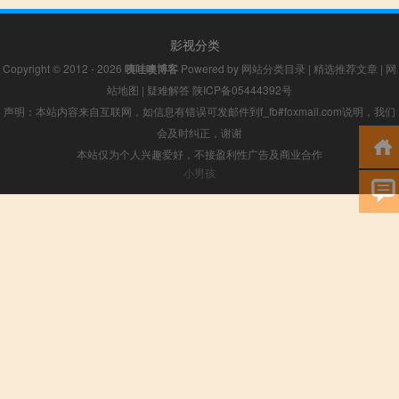
影视分类
Copyright © 2012 - 2026
咦哇噢博客
Powered by
网站分类目录
|
精选推荐文章
|
网
站地图
|
疑难解答
陕ICP备05444392号
声明：本站内容来自互联网，如信息有错误可发邮件到f_fb#foxmail.com说明，我们
会及时纠正，谢谢
本站仅为个人兴趣爱好，不接盈利性广告及商业合作
小男孩