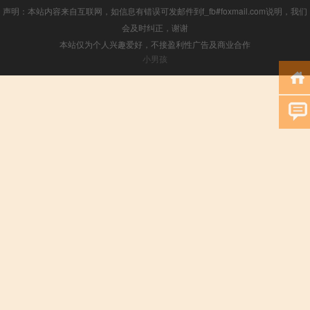
声明：本站内容来自互联网，如信息有错误可发邮件到f_fb#foxmail.com说明，我们
会及时纠正，谢谢
本站仅为个人兴趣爱好，不接盈利性广告及商业合作
小男孩