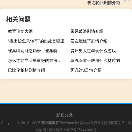
爱之轮回剧情介绍
相关问题
教育论文大纲
乘风破浪剧情介绍
“挽出鲸鱼意转平”的出处是哪里
爱在屋檐下剧情介绍
雀巢特别能恩奶粉（雀巢特别能恩）
贵州男人过年玩什么游戏
怎么才能当明星最好的方法（怎么才能当明星）
蒸汽管道一般用什么材质的
巴比伦柏林剧情介绍
阿凡达3剧情介绍
影视分类
Copyright © 2012 - 2026
咦哇噢博客
Powered by
网站分类目录
|
精选推荐文章
|
网
站地图
|
疑难解答
陕ICP备05444392号