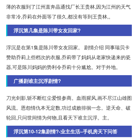
薄的衣服到了江州直奔晶通找厂长王贵林,因为江州的天气
非常冷,乔莉在外面等了很久,都没有等到王贵林,。
浮沉第几集是陈川带女友回家?
浮沉是在第1集是陈川带女友回家。 剧情介绍 同事瑞贝卡
赞助乔莉上些档次的衣服,乔莉带了妈妈从老家快递来的瓷
器,可是陈川妈妈的势利令乔莉十分尴尬。对于外地。
广播剧谁主沉浮剧情?
刀光剑影,斩不断红尘爱恨参商。血雨腥风,画不尽江山雄图
风流。恩怨情仇本无定数,功过成败徘徊一念。逆天命、破
轮回,只问世间情为何物,且看天下谁主沉浮。主。
浮沉第10-12集剧情?-业主生活–手机房天下问答