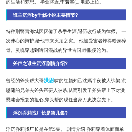
的生活和梦想。 毕业将近,李若溪(... 电影上位。
谁主沉浮by千觞小说主要情节?
特种刑警雷海城因厌倦了杀手生涯,退伍改行成为律师。 一
次昧心的辩护,给他带来灭顶之灾。 他被受害者炸得粉身碎
骨。灵魂穿越到诸国混战的异世古国,睁眼便沦为。
斧声之谁主沉浮剧情介绍?
洪恩
曾经的斧头帮大哥
啸的红颜知己沈嫣半夜被人绑架,洪
恩啸的兄弟去斧头帮要人被杀,从而引发了斧头帮上下对洪
恩啸会报复的担心,斧头帮的现任当家万忠决定先下。
浮沉乔莉找厂长是第几集?
浮沉乔莉找厂长是在第5集。 剧情介绍 乔莉穿着体面而单