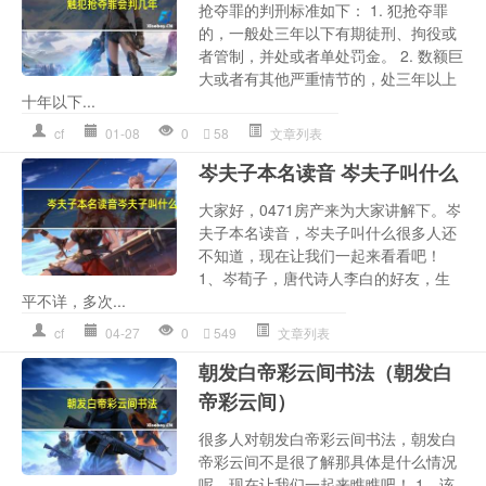
抢夺罪的判刑标准如下： 1. 犯抢夺罪
的，一般处三年以下有期徒刑、拘役或
者管制，并处或者单处罚金。 2. 数额巨
大或者有其他严重情节的，处三年以上
十年以下...
cf
01-08
0
58
文章列表
岑夫子本名读音 岑夫子叫什么
大家好，0471房产来为大家讲解下。岑
夫子本名读音，岑夫子叫什么很多人还
不知道，现在让我们一起来看看吧！
1、岑荀子，唐代诗人李白的好友，生
平不详，多次...
cf
04-27
0
549
文章列表
朝发白帝彩云间书法（朝发白
帝彩云间）
很多人对朝发白帝彩云间书法，朝发白
帝彩云间不是很了解那具体是什么情况
呢，现在让我们一起来瞧瞧吧！ 1、该