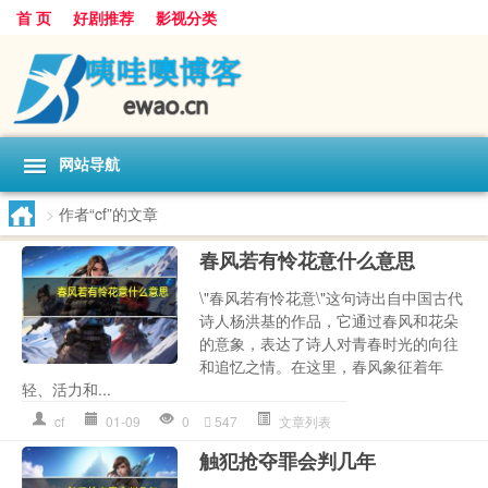
首 页
好剧推荐
影视分类
网站导航
>
作者“cf”的文章
春风若有怜花意什么意思
\"春风若有怜花意\"这句诗出自中国古代
诗人杨洪基的作品，它通过春风和花朵
的意象，表达了诗人对青春时光的向往
和追忆之情。在这里，春风象征着年
轻、活力和...
cf
01-09
0
547
文章列表
触犯抢夺罪会判几年