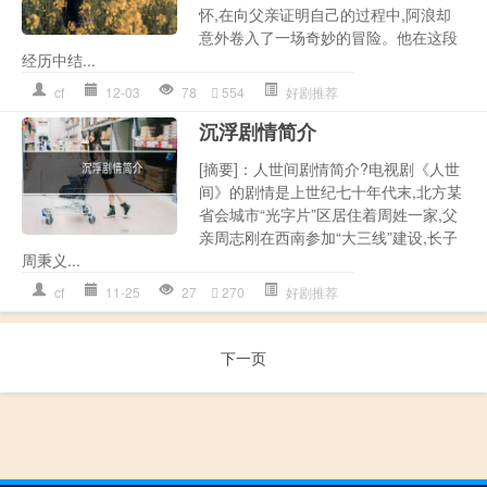
怀,在向父亲证明自己的过程中,阿浪却
意外卷入了一场奇妙的冒险。他在这段
经历中结...
cf
12-03
78
554
好剧推荐
沉浮剧情简介
[摘要]：人世间剧情简介?电视剧《人世
间》的剧情是上世纪七十年代末,北方某
省会城市“光字片”区居住着周姓一家,父
亲周志刚在西南参加“大三线”建设,长子
周秉义...
cf
11-25
27
270
好剧推荐
下一页