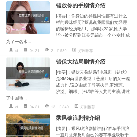
错放你的手剧情介绍
[摘要]：你身边的异性同性都有过什么
样的暧昧经历?我说说我跟我们女经理
的暧昧经历吧! 1、那年我22岁,刚大学
毕业被分配到江苏无锡市一个小乡村,成
为了一名水...
cf
04-21
2
589
好剧推荐
错伏大结局剧情介绍
[摘要]：错伏云朵结局?电视剧《错伏》
是SMG尚世影业继《悬崖》后的又一谍
战力作,该剧由虎子导演执导,罗海琼、
沙溢、斓曦、张晞临等人共同主演,讲述
了中国地...
cf
04-21
13
349
好剧推荐
乘风破浪剧情介绍
[摘要]：乘风破浪剧情讲解?赛车手阿浪
一直对父亲反对自己的赛车事业耿耿于