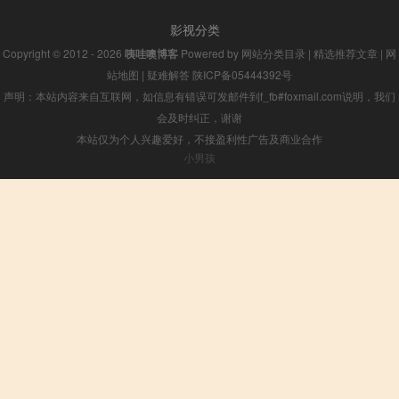
影视分类
Copyright © 2012 - 2026
咦哇噢博客
Powered by
网站分类目录
|
精选推荐文章
|
网
站地图
|
疑难解答
陕ICP备05444392号
声明：本站内容来自互联网，如信息有错误可发邮件到f_fb#foxmail.com说明，我们
会及时纠正，谢谢
本站仅为个人兴趣爱好，不接盈利性广告及商业合作
小男孩