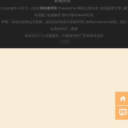
影视分类
Copyright © 2012 - 2026
咦哇噢博客
Powered by
网站分类目录
|
精选推荐文章
|
网
站地图
|
疑难解答
陕ICP备05444392号
声明：本站内容来自互联网，如信息有错误可发邮件到f_fb#foxmail.com说明，我们
会及时纠正，谢谢
本站仅为个人兴趣爱好，不接盈利性广告及商业合作
小男孩