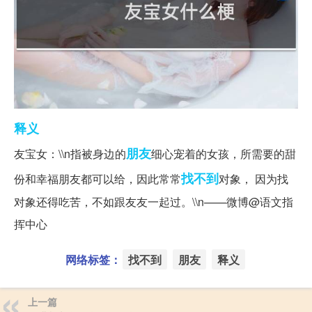
释义
朋友
友宝女：\\n指被身边的
细心宠着的女孩，所需要的甜
找不到
份和幸福朋友都可以给，因此常常
对象， 因为找
对象还得吃苦，不如跟友友一起过。\\n——微博@语文指
挥中心
网络标签：
找不到
朋友
释义
上一篇