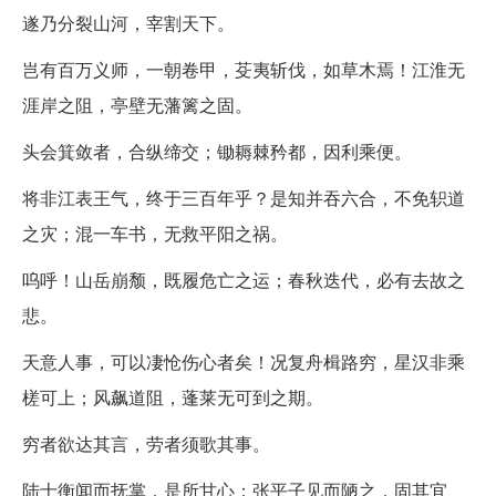
遂乃分裂山河，宰割天下。
岂有百万义师，一朝卷甲，芟夷斩伐，如草木焉！江淮无
涯岸之阻，亭壁无藩篱之固。
头会箕敛者，合纵缔交；锄耨棘矜都，因利乘便。
将非江表王气，终于三百年乎？是知并吞六合，不免轵道
之灾；混一车书，无救平阳之祸。
呜呼！山岳崩颓，既履危亡之运；春秋迭代，必有去故之
悲。
天意人事，可以凄怆伤心者矣！况复舟楫路穷，星汉非乘
槎可上；风飙道阻，蓬莱无可到之期。
穷者欲达其言，劳者须歌其事。
陆士衡闻而抚掌，是所甘心；张平子见而陋之，固其宜