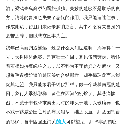
泊，梁鸿寄寓高桥的羁旅孤独。美妙的楚歌不是取乐的良
方，清薄的鲁酒也失去了忘忧的作用。我只能追述往事，
作成此赋，暂且用来记录肺腑之言。其中不乏有关自身的
危苦之辞，但以悲哀国事为主。
我年已高而归途遥远，这是什么人间世道啊！冯异将军一
去，大树即见飘零。荆轲壮士不回，寒风倍感萧瑟。我怀
着蔺相如持璧睨柱之志，却不料为不守信义之徒所欺；又
想象毛遂横阶逼迫楚国签约合纵那样，却手捧珠盘而未能
促其定盟。我只能象君子钟仪那样，做一个戴着南冠的楚
囚；象行人季孙那样，留住在西河的别馆了。其悲痛惨
烈，不藏于申包胥求秦出兵时的叩头于地，头破脑碎；也
不减于蔡威公国亡时的痛哭泪尽，继之以血。那故国钓台
的人
的移柳，自非困居玉门关
可以望见；那华亭的鹤唳，