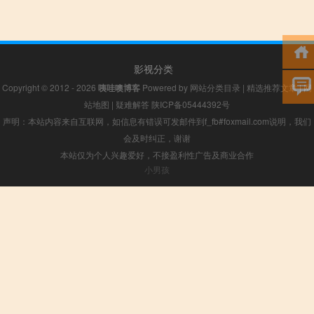
影视分类
Copyright © 2012 - 2026
咦哇噢博客
Powered by
网站分类目录
|
精选推荐文章
|
网
站地图
|
疑难解答
陕ICP备05444392号
声明：本站内容来自互联网，如信息有错误可发邮件到f_fb#foxmail.com说明，我们
会及时纠正，谢谢
本站仅为个人兴趣爱好，不接盈利性广告及商业合作
小男孩