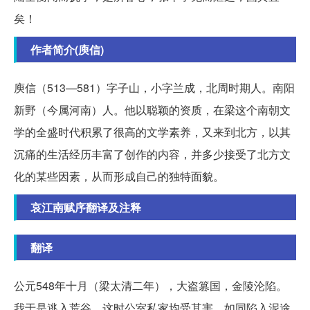
矣！
作者简介(庾信)
庾信（513—581）字子山，小字兰成，北周时期人。南阳
新野（今属河南）人。他以聪颖的资质，在梁这个南朝文
学的全盛时代积累了很高的文学素养，又来到北方，以其
沉痛的生活经历丰富了创作的内容，并多少接受了北方文
化的某些因素，从而形成自己的独特面貌。
哀江南赋序翻译及注释
翻译
公元548年十月（梁太清二年），大盗篡国，金陵沦陷。
我于是逃入荒谷，这时公室私家均受其害，如同陷入泥途