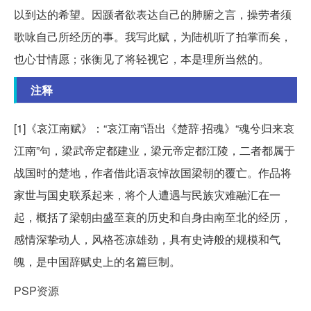
以到达的希望。因踬者欲表达自己的肺腑之言，操劳者须
歌咏自己所经历的事。我写此赋，为陆机听了拍掌而矣，
也心甘情愿；张衡见了将轻视它，本是理所当然的。
注释
[1]《哀江南赋》：“哀江南”语出《楚辞·招魂》“魂兮归来哀
江南”句，梁武帝定都建业，梁元帝定都江陵，二者都属于
战国时的楚地，作者借此语哀悼故国梁朝的覆亡。作品将
家世与国史联系起来，将个人遭遇与民族灾难融汇在一
起，概括了梁朝由盛至衰的历史和自身由南至北的经历，
感情深挚动人，风格苍凉雄劲，具有史诗般的规模和气
魄，是中国辞赋史上的名篇巨制。
PSP资源