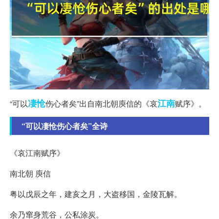
凄怆
江南
“可以
伤心者矣”出自南北朝庾信的《哀
赋序》。
“可以凄怆伤心者矣”全诗
《哀江南赋序》
南北朝 庾信
粤以戊辰之年，建亥之月，大盗移国，金陵瓦解。
余乃窜身荒谷，公私涂炭。