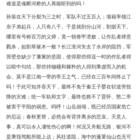
难道是魂断河桥的人再能听到的吗！
孙策在天下分裂为三之时，军队不过五百人；项籍率领江
东子弟起兵，人只有八千。于是就剖分山河，割据天下。
哪里有号称百万的义师，竟一朝卷甲溃败，让作乱者肆意
戮杀，如割草摧木一般？长江淮河失去了水岸的阻挡，军
营壁垒缺少了藩篱的坚固，使得那些得逞一时的作乱者得
以暗中勾结，那些持锄耰和棘矜的人得到乘虚而入的机
会。莫不是江南一带的帝王之气，已经在三百年间终止了
吗！于此可知并吞天下，最终不免于秦王子婴在轵道旁投
降的灾难；统一车轨和文字，最终也救不了晋怀、愍二帝
被害于平阳的祸患。呜呼！山岳崩塌，既已经历国家危亡
的厄运；春秋更替，必然会有背井离乡的悲哀。天意人
事，真可以令人凄怆伤心的啊！何况又舟船无路，银河不
是乘筏驾船所能上达；风狂道阻，海中的蓬莱仙山也无可