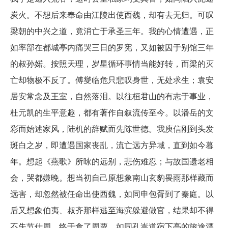
炭火。不想后来奉命由江陵出使西魏，却有去无归。可叹
梁朝的中兴之道，竟消亡于承圣三年。我的心情遭遇，正
如率部在都城亭内痛哭三日的罗宪，又如被囚于别馆三年
的叔孙婼。按照天理，岁星循环事情当能好转，而梁的灭
亡却物极不反了。傅燮临危只悲叹身世，无处求生；袁安
居安常念及王室，自然落泪。以往桓君山的有志于事业，
杜元凯的生平意趣，都有著作自叙流传至今。以潘岳的文
彩而始述家风，陆机的辞赋而先陈世德。我庾信刚到头发
斑白之岁，即遭遇国家丧乱，流亡远方异域，直到如今暮
年。想起《燕歌》所咏的远别，悲伤难忍；与故国遗老相
会，哭都嫌晚。想当初自己原想象南山玄豹畏雨那样藏而
远害，却忽然被任命出使西魏，如同申包胥到了秦庭。以
后又想象伯夷、叔齐那样逃至海滨躲避做官，结果却不得
不失节仕周，终于食了周粟。如同孔嵩道宿下亭的旅途漂