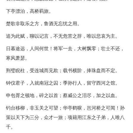
下亭漂泊，高桥羁旅。
楚歌非取乐之方，鲁酒无忘忧之用。
追为此赋，聊以记言，不无危苦之辞，唯以悲哀为主。
日暮途远，人间何世！将军一去，大树飘零；壮士不还，
寒风萧瑟。
荆璧睨柱，受连城而见欺；载书横阶，捧珠盘而不定。
钟仪君子，入就南冠之囚；季孙行人，留守西河之馆。
申包胥之顿地，碎之以首；蔡威公之泪尽，加之以血。
钓台移柳，非玉关之可望；华亭鹤唳，岂河桥之可闻！孙
策以天下为三分，众才一旅；项籍用江东之子弟，人唯八
千。