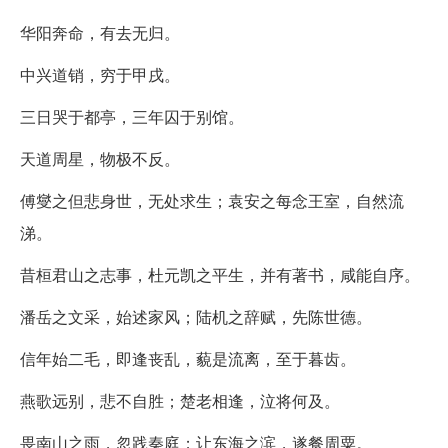
华阳奔命，有去无归。
中兴道销，穷于甲戌。
三日哭于都亭，三年囚于别馆。
天道周星，物极不反。
傅燮之但悲身世，无处求生；袁安之每念王室，自然流
涕。
昔桓君山之志事，杜元凯之平生，并有著书，咸能自序。
潘岳之文采，始述家风；陆机之辞赋，先陈世德。
信年始二毛，即逢丧乱，藐是流离，至于暮齿。
燕歌远别，悲不自胜；楚老相逢，泣将何及。
畏南山之雨，忽践秦庭；让东海之滨，遂餐周粟。