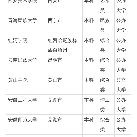
西安美术学院
西安市
本科
艺术
公办
类
大学
青海民族大学
西宁市
本科
民族
公办
类
大学
红河学院
红河哈尼族彝
本科
综合
公办
族自治州
类
大学
云南民族大学
昆明市
本科
综合
公办
类
大学
黄山学院
黄山市
本科
综合
公立
类
大学
安徽工程大学
芜湖市
本科
理工
公办
类
大学
安徽师范大学
芜湖市
本科
综合
公办
类
大学