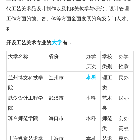
代工艺美术品设计制作以及相$关教学与研究，设计管理
工作方面的德、智、体等方面全面发展的高级专门人才。
$
大学
开设工艺美术专业的
有：
大学名称
省份
办学
学校
办学
层次
类别
性质
本科
兰州博文科技学
兰州市
理工
民办
院
类
武汉设计工程学
武汉市
本科
艺术
民办
院
类
琼台师范学院
海口市
本科
师范
公办
类
高校
上海视觉艺术学
上海市
本科
艺术
民办