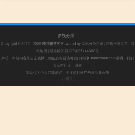
影视分类
Copyright © 2012 - 2026
咦哇噢博客
Powered by
网站分类目录
|
精选推荐文章
|
网
站地图
|
疑难解答
陕ICP备05444392号
声明：本站内容来自互联网，如信息有错误可发邮件到f_fb#foxmail.com说明，我们
会及时纠正，谢谢
本站仅为个人兴趣爱好，不接盈利性广告及商业合作
小男孩