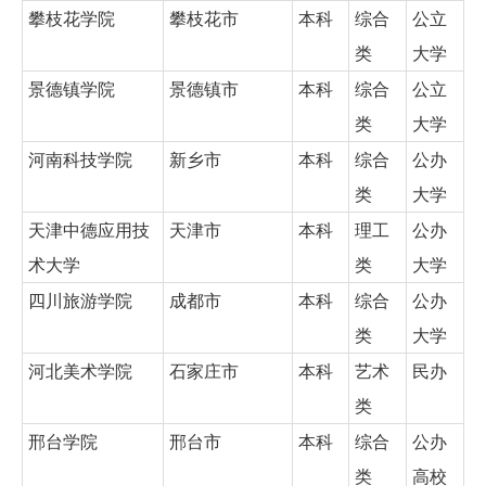
攀枝花学院
攀枝花市
本科
综合
公立
类
大学
景德镇学院
景德镇市
本科
综合
公立
类
大学
河南科技学院
新乡市
本科
综合
公办
类
大学
天津中德应用技
天津市
本科
理工
公办
术大学
类
大学
四川旅游学院
成都市
本科
综合
公办
类
大学
河北美术学院
石家庄市
本科
艺术
民办
类
邢台学院
邢台市
本科
综合
公办
类
高校