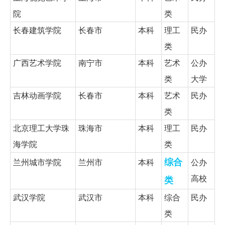
院
类
长春建筑学院
长春市
本科
理工
民办
类
广西艺术学院
南宁市
本科
艺术
公办
类
大学
吉林动画学院
长春市
本科
艺术
民办
类
北京理工大学珠
珠海市
本科
理工
民办
海学院
类
综合
兰州城市学院
兰州市
本科
公办
高校
类
武汉学院
武汉市
本科
综合
民办
类