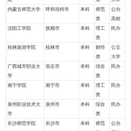
内蒙古师范大学
呼和浩特市
本科
师范
公办
类
高校
沈阳工学院
抚顺市
本科
理工
民办
类
桂林旅游学院
桂林市
本科
财经
公立
类
大学
广西城市职业大
崇左市
本科
综合
民办
学
类
南宁学院
南宁市
本科
理工
民办
类
泉州职业技术大
泉州市
本科
综合
民办
学
类
长沙师范学院
长沙市
本科
师范
公办