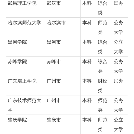
武昌理工学院
武汉市
本科
综合
民办
类
哈尔滨师范大学
哈尔滨市
本科
师范
公办
类
大学
黑河学院
黑河市
本科
综合
公立
类
大学
赤峰学院
赤峰市
本科
综合
公办
类
大学
广东培正学院
广州市
本科
财经
民办
类
广东技术师范大
广州市
本科
师范
公办
学
类
大学
肇庆学院
肇庆市
本科
师范
公立
类
大学