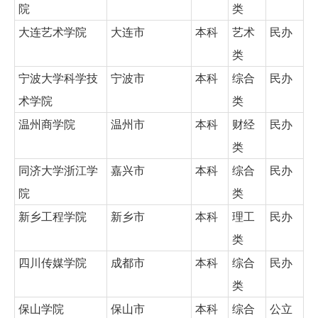
院
类
大连艺术学院
大连市
本科
艺术
民办
类
宁波大学科学技
宁波市
本科
综合
民办
术学院
类
温州商学院
温州市
本科
财经
民办
类
同济大学浙江学
嘉兴市
本科
综合
民办
院
类
新乡工程学院
新乡市
本科
理工
民办
类
四川传媒学院
成都市
本科
综合
民办
类
保山学院
保山市
本科
综合
公立