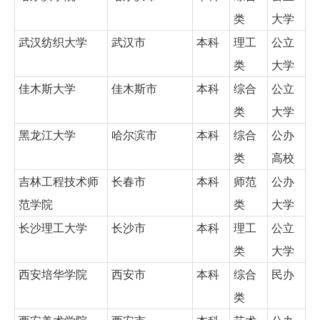
类
大学
武汉纺织大学
武汉市
本科
理工
公立
类
大学
佳木斯大学
佳木斯市
本科
综合
公立
类
大学
黑龙江大学
哈尔滨市
本科
综合
公办
类
高校
吉林工程技术师
长春市
本科
师范
公办
范学院
类
大学
长沙理工大学
长沙市
本科
理工
公立
类
大学
西安培华学院
西安市
本科
综合
民办
类