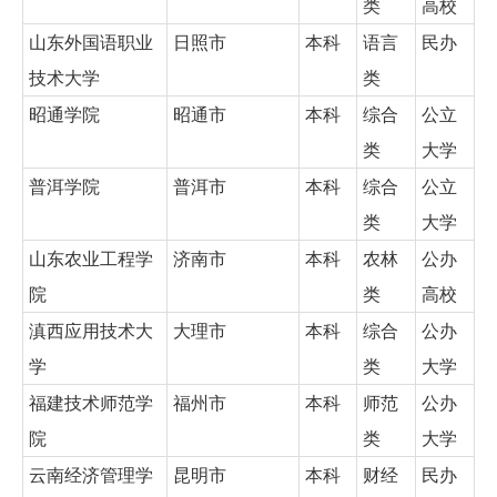
类
高校
山东外国语职业
日照市
本科
语言
民办
技术大学
类
昭通学院
昭通市
本科
综合
公立
类
大学
普洱学院
普洱市
本科
综合
公立
类
大学
山东农业工程学
济南市
本科
农林
公办
院
类
高校
滇西应用技术大
大理市
本科
综合
公办
学
类
大学
福建技术师范学
福州市
本科
师范
公办
院
类
大学
云南经济管理学
昆明市
本科
财经
民办