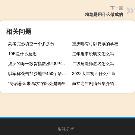
下一篇
粉笔是用什么做成的
相关问题
高考完形填空一个多少分
重庆哪有可以复读的学校
10K是什么意思
过年趣事说明文怎么写
波罗的海干散货指数涨2.82%报1643点为连续第二个交易日上涨
二级建造师签名怎么写
以军称袭击加沙地带450个哈马斯据点
2022大年初五什么生肖
“身后悬金未易求”的出处是哪里
而立之年剧情分集介绍
影视分类