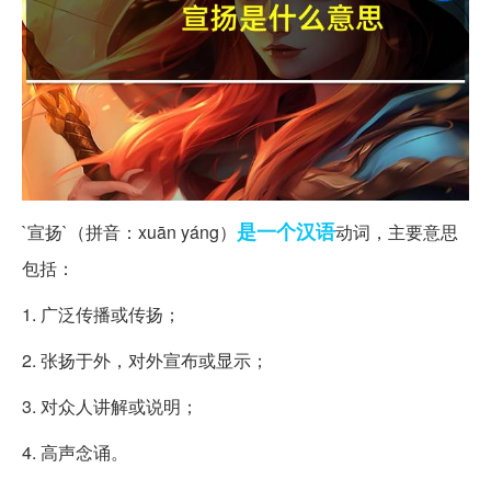
是一个
汉语
`宣扬`（拼音：xuān yáng）
动词，主要意思
包括：
1. 广泛传播或传扬；
2. 张扬于外，对外宣布或显示；
3. 对众人讲解或说明；
4. 高声念诵。