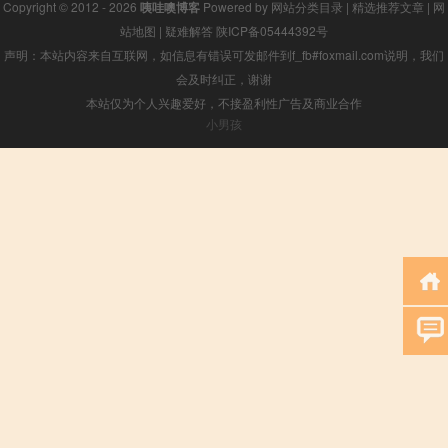
Copyright © 2012 - 2026
咦哇噢博客
Powered by
网站分类目录
|
精选推荐文章
|
网
站地图
|
疑难解答
陕ICP备05444392号
声明：本站内容来自互联网，如信息有错误可发邮件到f_fb#foxmail.com说明，我们
会及时纠正，谢谢
本站仅为个人兴趣爱好，不接盈利性广告及商业合作
小男孩