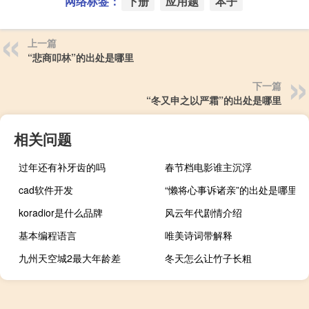
网络标签：
下册
应用题
本子
上一篇
“悲商叩林”的出处是哪里
下一篇
“冬又申之以严霜”的出处是哪里
相关问题
过年还有补牙齿的吗
春节档电影谁主沉浮
cad软件开发
“懒将心事诉诸亲”的出处是哪里
koradior是什么品牌
风云年代剧情介绍
基本编程语言
唯美诗词带解释
九州天空城2最大年龄差
冬天怎么让竹子长粗