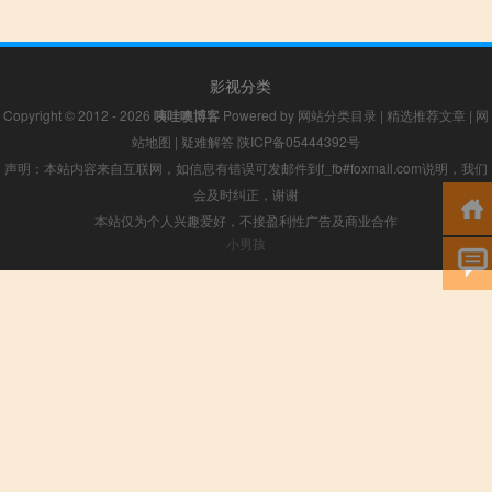
影视分类
Copyright © 2012 - 2026
咦哇噢博客
Powered by
网站分类目录
|
精选推荐文章
|
网
站地图
|
疑难解答
陕ICP备05444392号
声明：本站内容来自互联网，如信息有错误可发邮件到f_fb#foxmail.com说明，我们
会及时纠正，谢谢
本站仅为个人兴趣爱好，不接盈利性广告及商业合作
小男孩