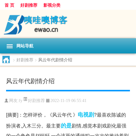
首 页
好剧推荐
影视分类
网站导航
>
好剧推荐
>
风云年代剧情介绍
风云年代剧情介绍
好剧推荐
网友:
fy
2022-11-19 06:55:41
电视剧
[摘要]：怎样评价，《风云年代 》
?最喜欢陈诚的
的是
扮演者,入木三分。最主要
剧情,感觉本剧戏剧化最强
的一个角色是赵恒轩,一个该死的通缉犯一次次的推动着剧