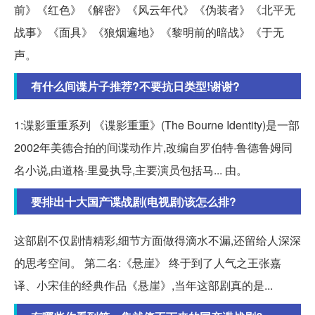
前》《红色》《解密》《风云年代》《伪装者》《北平无
战事》《面具》《狼烟遍地》《黎明前的暗战》《于无
声。
有什么间谍片子推荐?不要抗日类型!谢谢?
1:谍影重重系列 《谍影重重》(The Bourne Identity)是一部
2002年美德合拍的间谍动作片,改编自罗伯特·鲁德鲁姆同
名小说,由道格·里曼执导,主要演员包括马... 由。
要排出十大国产谍战剧(电视剧)该怎么排?
这部剧不仅剧情精彩,细节方面做得滴水不漏,还留给人深深
的思考空间。 第二名:《悬崖》 终于到了人气之王张嘉
译、小宋佳的经典作品《悬崖》,当年这部剧真的是...