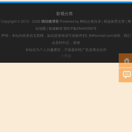
影视分类
Copyright © 2012 - 2026
咦哇噢博客
Powered by
网站分类目录
|
精选推荐文章
|
网
站地图
|
疑难解答
陕ICP备05444392号
声明：本站内容来自互联网，如信息有错误可发邮件到f_fb#foxmail.com说明，我们
会及时纠正，谢谢
本站仅为个人兴趣爱好，不接盈利性广告及商业合作
小男孩