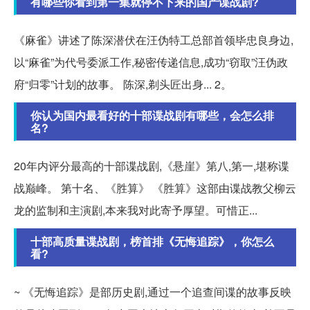
有哪些你看到第一集就停不下来的国产谍战剧?
《麻雀》讲述了陈深潜伏在汪伪特工总部首领毕忠良身边,
以“麻雀”为代号委派工作,秘密传递信息,成功“窃取”汪伪政
府“归零”计划的故事。 陈深,剃头匠出身... 2。
你认为国内最看好的十部谍战剧有哪些，会怎么排
名?
20年内评分最高的十部谍战剧,《悬崖》第八,第一,堪称谍
战巅峰。 第十名、《胜算》 《胜算》这部由谍战教父柳云
龙的监制和主演剧,本来我对此寄予厚望。可惜正...
十部高质量谍战剧，榜首排《无悔追踪》，你怎么
看?
~ 《无悔追踪》是部历史剧,通过一个追查间谍的故事反映