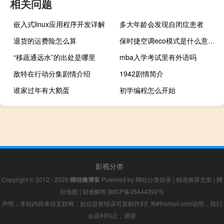
相关问题
嵌入式linux应用程序开发详解
多大年龄会发现自闭症患者
退货的运费险怎么算
保时捷空调eco模式是什么意思（空调eco模式是什么意思）
“移蔬通远水”的出处是哪里
mba入学考试里有外语吗
敌特在行动分集剧情介绍
1942剧情简介
谁家过年有大鹅蛋
初学编程怎么开始
影视分类
Copyright © 2012 - 2026
咦哇噢博客
Powered by
网站分类目录
|
精选推荐文章
|
网
站地图
|
疑难解答
陕ICP备05444392号
声明：本站内容来自互联网，如信息有错误可发邮件到f_fb#foxmail.com说明，我们
会及时纠正，谢谢