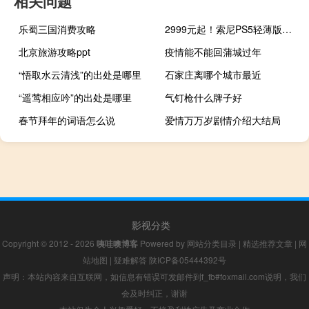
相关问题
乐蜀三国消费攻略
2999元起！索尼PS5轻薄版国行预售：更轻更薄 性能不减
北京旅游攻略ppt
疫情能不能回蒲城过年
“悟取水云清浅”的出处是哪里
石家庄离哪个城市最近
“遥莺相应吟”的出处是哪里
气钉枪什么牌子好
春节拜年的词语怎么说
爱情万万岁剧情介绍大结局
影视分类
Copyright © 2012 - 2026
咦哇噢博客
Powered by
网站分类目录
|
精选推荐文章
|
网
站地图
|
疑难解答
陕ICP备05444392号
声明：本站内容来自互联网，如信息有错误可发邮件到f_fb#foxmail.com说明，我们
会及时纠正，谢谢