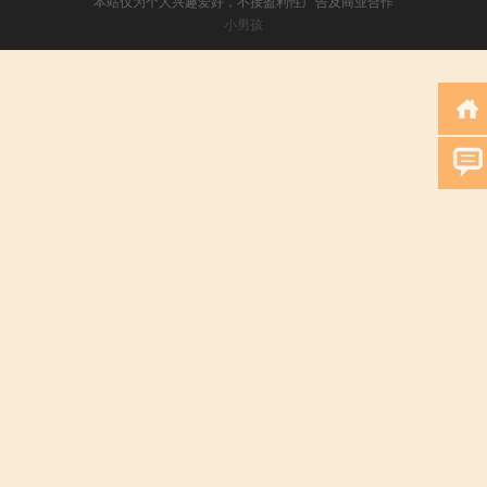
本站仅为个人兴趣爱好，不接盈利性广告及商业合作
小男孩