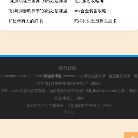
“无质易迷三里雾”的出处是哪里
北京旅游攻略ppt
“说与调羹吹律事”的出处是哪里
psv合金装备攻略
和过年有关的好书
怎样扎头发显得头发多
影视分类
Copyright © 2012 - 2026
咦哇噢博客
Powered by
网站分类目录
|
精选推荐文章
|
网
站地图
|
疑难解答
陕ICP备05444392号
声明：本站内容来自互联网，如信息有错误可发邮件到f_fb#foxmail.com说明，我们
会及时纠正，谢谢
本站仅为个人兴趣爱好，不接盈利性广告及商业合作
小男孩