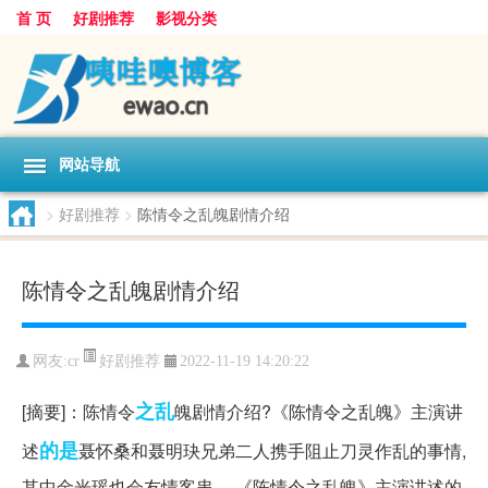
首 页
好剧推荐
影视分类
网站导航
>
好剧推荐
>
陈情令之乱魄剧情介绍
陈情令之乱魄剧情介绍
好剧推荐
网友:
cr
2022-11-19 14:20:22
之乱
[摘要]：陈情令
魄剧情介绍?《陈情令之乱魄》主演讲
的是
述
聂怀桑和聂明玦兄弟二人携手阻止刀灵作乱的事情,
其中金光瑶也会友情客串。 《陈情令之乱魄》主演讲述的