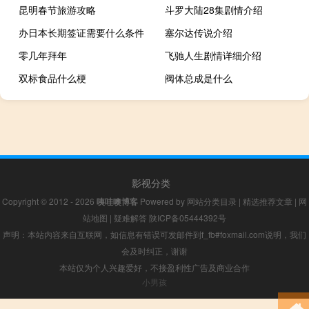
昆明春节旅游攻略
斗罗大陆28集剧情介绍
办日本长期签证需要什么条件
塞尔达传说介绍
零几年拜年
飞驰人生剧情详细介绍
双标食品什么梗
阀体总成是什么
影视分类
Copyright © 2012 - 2026
咦哇噢博客
Powered by
网站分类目录
|
精选推荐文章
|
网
站地图
|
疑难解答
陕ICP备05444392号
声明：本站内容来自互联网，如信息有错误可发邮件到f_fb#foxmail.com说明，我们
会及时纠正，谢谢
本站仅为个人兴趣爱好，不接盈利性广告及商业合作
小男孩