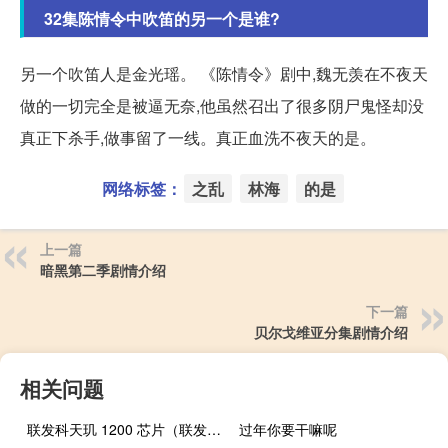
32集陈情令中吹笛的另一个是谁?
另一个吹笛人是金光瑶。 《陈情令》剧中,魏无羡在不夜天
做的一切完全是被逼无奈,他虽然召出了很多阴尸鬼怪却没
真正下杀手,做事留了一线。真正血洗不夜天的是。
网络标签：
之乱
林海
的是
上一篇
暗黑第二季剧情介绍
下一篇
贝尔戈维亚分集剧情介绍
相关问题
联发科天玑 1200 芯片（联发科天玑1200,波导v10）
过年你要干嘛呢