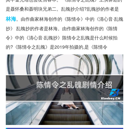
是聂怀桑和聂明玦兄弟二。乱魄抄介绍?乱魄抄的作者是
林海
。由作曲家林海创作的《陈情令》中的《清心音·乱魄
抄》 乱魄抄的作者是林海。由作曲家林海创作的《陈情
令》中的《清心音·乱魄抄》陈情令之乱魄是什么时候拍
的?《陈情令之乱魄》是2019年拍摄的,是《陈情令