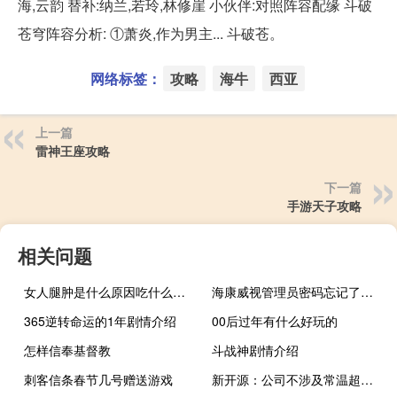
海,云韵 替补:纳兰,若玲,林修崖 小伙伴:对照阵容配缘 斗破
苍穹阵容分析: ①萧炎,作为男主... 斗破苍。
网络标签：
攻略
海牛
西亚
上一篇
雷神王座攻略
下一篇
手游天子攻略
相关问题
女人腿肿是什么原因吃什么药好（女人腿肿是什么原因）
海康威视管理员密码忘记了怎么办（管理员密码忘记了怎么办）
365逆转命运的1年剧情介绍
00后过年有什么好玩的
怎样信奉基督教
斗战神剧情介绍
刺客信条春节几号赠送游戏
新开源：公司不涉及常温超导相关的业务