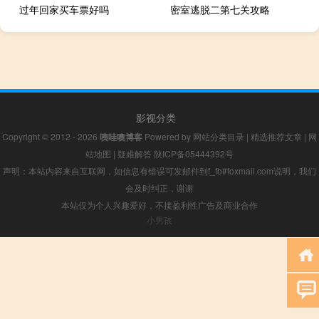
过年回家买车票好吗
密室逃脱二第七关攻略
影视分类
Copyright © 2012 - 2026
咦哇噢博客
Powered by
网站分类目录
|
精选推荐文章
|
网
站地图
|
疑难解答
陕ICP备05444392号
声明：本站内容来自互联网，如信息有错误可发邮件到f_fb#foxmail.com说明，我们
会及时纠正，谢谢
本站仅为个人兴趣爱好，不接盈利性广告及商业合作
小男孩