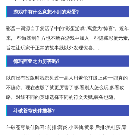
游戏中有什么意想不到的彩蛋?
彩蛋一词源自于复活节中的“彩蛋游戏”,寓意为“惊喜”。近年
来,一些游戏制作方也不断在游戏中加入一些隐藏彩蛋元素,
旨在让玩家于正常的故事线以外发现惊喜。。
德玛西亚之力厉害吗?
以前没有改版时我都见过一高人用盖伦打爆上路一切!真的
不骗你。现在改版了就更厉害了!多看别人怎么玩,多看攻
略。对线不同的英雄选择不同的符文天赋,装备也随。
斗破苍穹伙伴推荐?
斗破苍穹最佳阵容: 前排:萧炎,小医仙,黄泉 后排:美杜莎,青