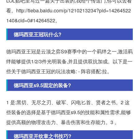
LOL贴吧里写过一篇关于出装的,我给个传送门,你可以去看
看。http://tieba.baidu.com/p/1210213234?pid=14264522
140&cid=0#14264522。
德玛西亚王冠玩什么?
德玛西亚王冠是云顶之弈S9赛季中的一个羁绊之一,激活羁
绊能够提供1/2/3件光明装备,并且提供双抗加成。以下是一
些关于德玛西亚王冠的玩法攻略: - 阵容搭配:拉。
德玛西亚s9.5固定的装备?
1 是:黑切、无尽之刃、破军、闪电匕首、贤者之书。2 这
些装备的选择是基于德玛西亚s9.5的技能和属性需求,能够
提供高额的物理攻击力、暴击伤害和生存能力。3 。
德玛西亚开纹章之书技巧?