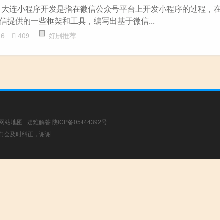
 大连小程序开发是指在微信公众号平台上开发小程序的过程，
信提供的一些框架和工具，编写出基于微信...
16
409
好剧推荐
网站地图
|
疑难解答
陕ICP备05444392号
，我们会及时纠正，谢谢