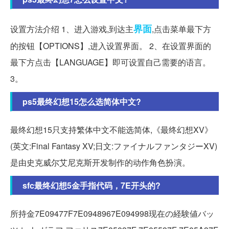
界面
设置方法介绍 1、进入游戏,到达主
,点击菜单最下方
的按钮【OPTIONS】,进入设置界面。 2、在设置界面的
最下方点击【LANGUAGE】即可设置自己需要的语言。
3。
ps5最终幻想15怎么选简体中文?
最终幻想15只支持繁体中文不能选简体,《最终幻想XV》
(英文:Final Fantasy XV;日文:ファイナルファンタジーXV)
是由史克威尔艾尼克斯开发制作的动作角色扮演。
sfc最终幻想5金手指代码，7E开头的?
所持金7E09477F7E0948967E094998现在の経験値バッ