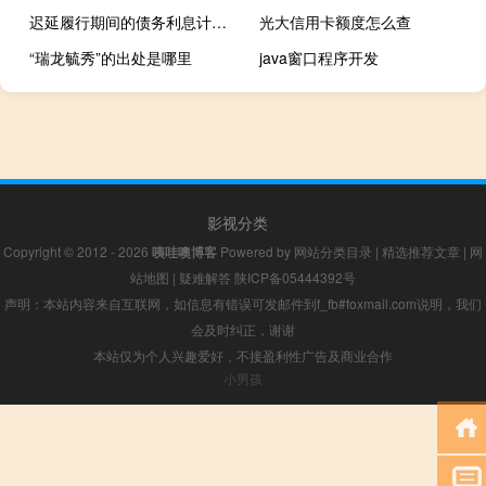
迟延履行期间的债务利息计算案例（迟延履行期间的债务利息如何计算）
光大信用卡额度怎么查
“瑞龙毓秀”的出处是哪里
java窗口程序开发
影视分类
Copyright © 2012 - 2026
咦哇噢博客
Powered by
网站分类目录
|
精选推荐文章
|
网
站地图
|
疑难解答
陕ICP备05444392号
声明：本站内容来自互联网，如信息有错误可发邮件到f_fb#foxmail.com说明，我们
会及时纠正，谢谢
本站仅为个人兴趣爱好，不接盈利性广告及商业合作
小男孩