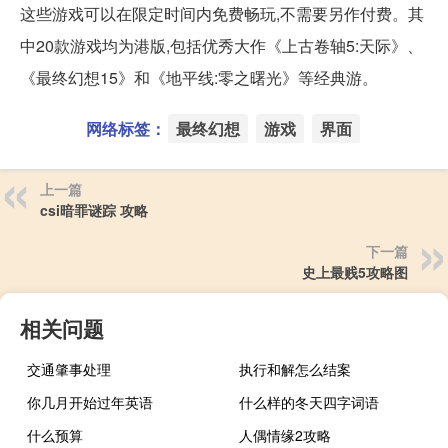
这些游戏可以在限定时间内免费畅玩,不需要另作付费。其
中20款游戏均为港版,包括优秀大作《上古卷轴5:天际》、
《最终幻想15》和《地平线:零之曙光》等经典游。
网络标签：
最终幻想
游戏
界面
上一篇
csi暗罪谜踪 攻略
下一篇
史上最贱5攻略图
相关问题
交通肇事处理
执行和解怎么结案
你几月开始过年英语
什么样的冬天四字词语
什么预算
人偶情缘2攻略