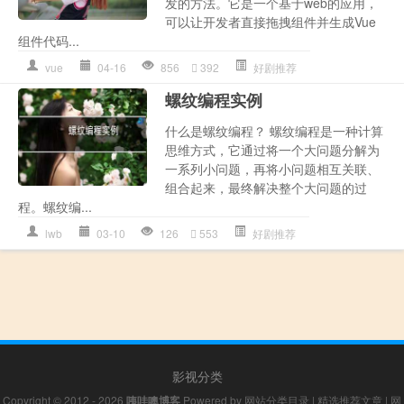
发的方法。它是一个基于web的应用，
可以让开发者直接拖拽组件并生成Vue
组件代码...
vue
04-16
856
392
好剧推荐
螺纹编程实例
什么是螺纹编程？ 螺纹编程是一种计算
思维方式，它通过将一个大问题分解为
一系列小问题，再将小问题相互关联、
组合起来，最终解决整个大问题的过
程。螺纹编...
lwb
03-10
126
553
好剧推荐
影视分类
Copyright © 2012 - 2026
咦哇噢博客
Powered by
网站分类目录
|
精选推荐文章
|
网