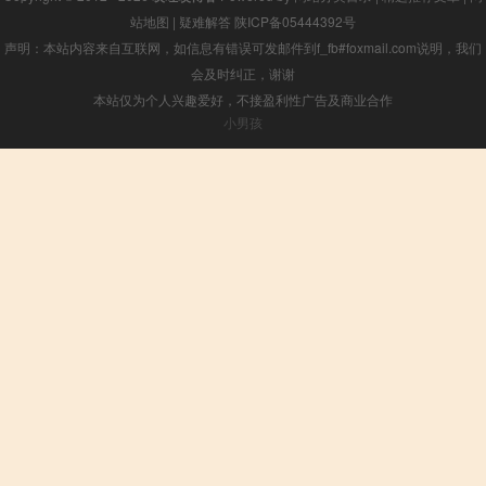
站地图
|
疑难解答
陕ICP备05444392号
声明：本站内容来自互联网，如信息有错误可发邮件到f_fb#foxmail.com说明，我们
会及时纠正，谢谢
本站仅为个人兴趣爱好，不接盈利性广告及商业合作
小男孩