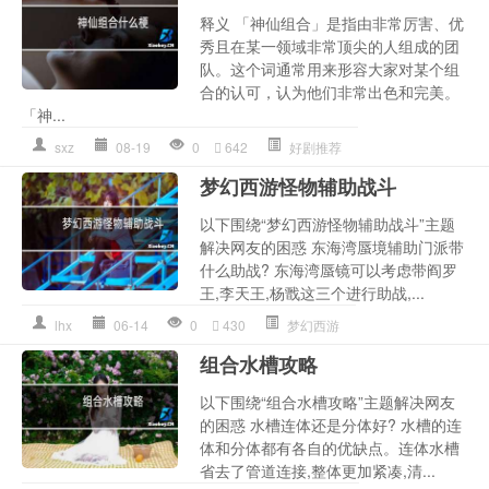
释义 「神仙组合」是指由非常厉害、优
秀且在某一领域非常顶尖的人组成的团
队。这个词通常用来形容大家对某个组
合的认可，认为他们非常出色和完美。
「神...
sxz
08-19
0
642
好剧推荐
梦幻西游怪物辅助战斗
以下围绕“梦幻西游怪物辅助战斗”主题
解决网友的困惑 东海湾蜃境辅助门派带
什么助战? 东海湾蜃镜可以考虑带阎罗
王,李天王,杨戬这三个进行助战,...
lhx
06-14
0
430
梦幻西游
组合水槽攻略
以下围绕“组合水槽攻略”主题解决网友
的困惑 水槽连体还是分体好? 水槽的连
体和分体都有各自的优缺点。连体水槽
省去了管道连接,整体更加紧凑,清...