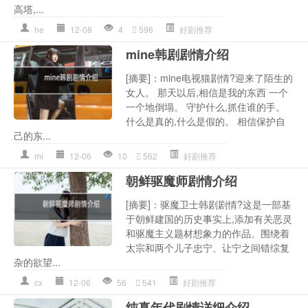
高塔,...
he
12-08
4
596
好剧推荐
mine韩剧剧情介绍
[摘要]：mine电视猫剧情?迎来了陌生的
女人。 那天以后,相信是我的东西 一个
一个地倒塌。 守护什么,抓住谁的手。
什么是真的,什么是假的。 相信保护自
己的东...
mi
12-06
10
562
好剧推荐
朝鲜驱魔师剧情介绍
[摘要]：驱魔卫士韩剧剧情?这是一部基
于朝鲜建国的历史事实上,添加有关恶灵
和驱魔主义题材想象力的作品。围绕着
太宗和两个儿子忠宁、让宁之间错综复
杂的欲望...
cx
12-06
56
541
好剧推荐
纯真年代剧情详细介绍