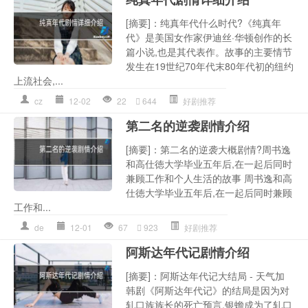
[摘要]：纯真年代什么时代?《纯真年
代》是美国女作家伊迪丝·华顿创作的长
篇小说,也是其代表作。故事的主要情节
发生在19世纪70年代末80年代初的纽约
上流社会,...
cz
12-02
22
644
好剧推荐
第二名的逆袭剧情介绍
[摘要]：第二名的逆袭大概剧情?周书逸
和高仕徳大学毕业五年后,在一起后同时
兼顾工作和个人生活的故事 周书逸和高
仕徳大学毕业五年后,在一起后同时兼顾
工作和...
de
12-01
67
923
好剧推荐
阿斯达年代记剧情介绍
[摘要]：阿斯达年代记大结局 - 天气加
韩剧《阿斯达年代记》的结局是因为对
轧口族族长的死亡预言,银蟾成为了轧口