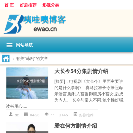
首 页
好剧推荐
影视分类
网站导航
>
有关“韩剧”的文章
大长今54分集剧情介绍
[摘要]：电视剧《大长今》里面主要讲
的是什么事啊? - 喜马拉雅长今按照母
亲遗言,顺利入宫当御膳房小宫女,后成
为内人。 长今与常人不同,她个性好强,
读书用心,...
dz
04-26
11
445
好剧推荐
爱在何方剧情介绍