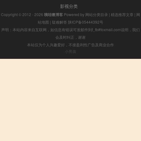
影视分类
Copyright © 2012 - 2026
咦哇噢博客
Powered by
网站分类目录
|
精选推荐文章
|
网
站地图
|
疑难解答
陕ICP备05444392号
声明：本站内容来自互联网，如信息有错误可发邮件到f_fb#foxmail.com说明，我们
会及时纠正，谢谢
本站仅为个人兴趣爱好，不接盈利性广告及商业合作
小男孩