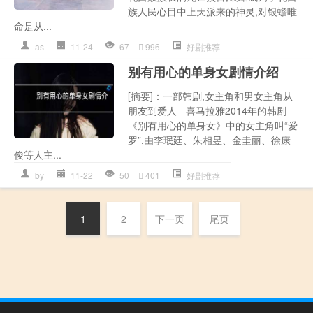
族人民心目中上天派来的神灵,对银蟾唯
命是从...
as
11-24
67
996
好剧推荐
别有用心的单身女剧情介绍
[摘要]：一部韩剧,女主角和男女主角从
朋友到爱人 - 喜马拉雅2014年的韩剧
《别有用心的单身女》中的女主角叫“爱
罗”,由李珉廷、朱相昱、金圭丽、徐康
俊等人主...
by
11-22
50
401
好剧推荐
1
2
下一页
尾页