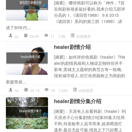
[摘要]：哪些韩剧可以称为「神作」?其
实韩剧有很多挺好看的,我来介绍几部评
分高的 1,《请回答1988》 9.6 2015
《请回答》系列的第三部《1988》,讲
述了90年代...
az
04-25
11
86
好剧推荐
healer剧情介绍
[摘要]：如何评价电视剧《healer》?He
aler的剧情风格和人物设定独特但并不
新奇,英雄主义题材的典范古有一枝梅,
现有城市猎人,但它依然能称之为韩剧的
新篇章就...
he
04-19
16
443
好剧推荐
healer剧情分集介绍
[摘要]：天涯有人在看韩剧《healer》吗
天涯赤子心分集剧情介绍第30集大结局
不料,何老板率人追寻而来,姐弟两急忙
逃奔,最后无处可躲,情急之下只好爬上