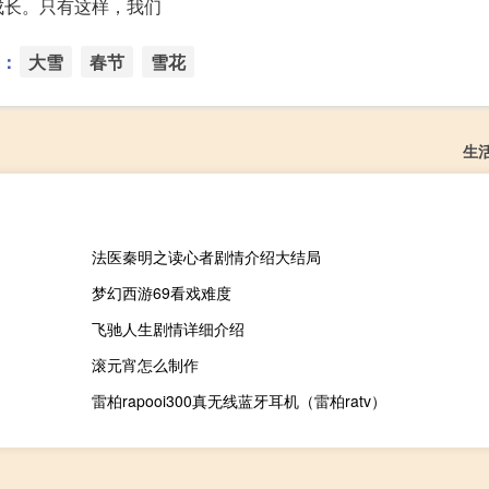
成长。只有这样，我们
：
大雪
春节
雪花
生
法医秦明之读心者剧情介绍大结局
梦幻西游69看戏难度
飞驰人生剧情详细介绍
滚元宵怎么制作
雷柏rapooi300真无线蓝牙耳机（雷柏ratv）