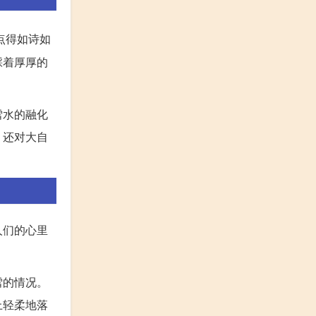
点得如诗如
踩着厚厚的
雪水的融化
，还对大自
人们的心里
。
雪的情况。
上轻柔地落