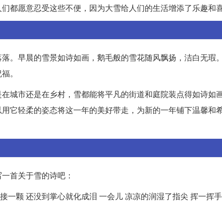
人们都愿意忍受这些不便，因为大雪给人们的生活增添了乐趣和
落落。早晨的雪景如诗如画，鹅毛般的雪花随风飘扬，洁白无瑕
祝福。
是在城市还是在乡村，雪都能将平凡的街道和庭院装点得如诗如
以用它轻柔的姿态将这一年的美好带走，为新的一年铺下温馨和
写一首关于雪的诗吧：
接一颗 还没到掌心就化成泪 一会儿 凉凉的润湿了指尖 挥一挥手