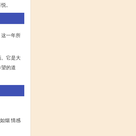
喜悦。
。这一年所
画。它是大
希望的道
如烟 情感