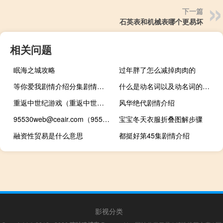
下一篇
石英表和机械表哪个更易坏
相关问题
眠海之城攻略
过年胖了怎么减掉肉肉的
等你爱我剧情介绍分集剧情介绍
什么是动名词以及动名词的用法
重返中世纪游戏（重返中世纪）
风华绝代剧情介绍
95530web@ceair.com（95530）
宝宝冬天衣服折叠图解步骤
融资性贸易是什么意思
都挺好第45集剧情介绍
影视分类