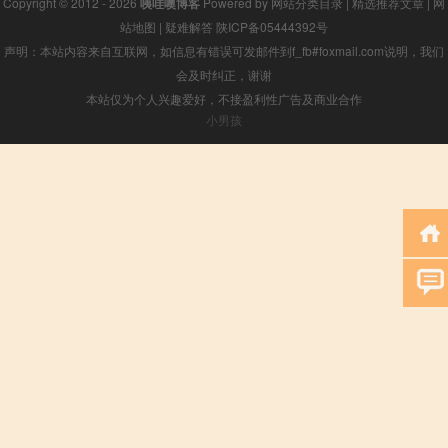
Copyright © 2012 - 2026
咦哇噢博客
Powered by
网站分类目录
|
精选推荐文章
|
网
站地图
|
疑难解答
陕ICP备05444392号
声明：本站内容来自互联网，如信息有错误可发邮件到f_fb#foxmail.com说明，我们
会及时纠正，谢谢
本站仅为个人兴趣爱好，不接盈利性广告及商业合作
小男孩