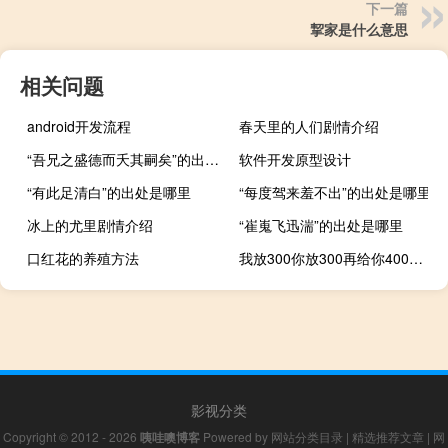
下一篇
挈家是什么意思
相关问题
android开发流程
春天里的人们剧情介绍
“吾兄之盛德而夭其嗣矣”的出处是哪里
软件开发原型设计
“有此足清白”的出处是哪里
“每度驾来羞不出”的出处是哪里
冰上的尤里剧情介绍
“崔嵬飞迅湍”的出处是哪里
口红花的养殖方法
我放300你放300再给你400（我放300你放300）
影视分类
Copyright © 2012 - 2026
咦哇噢博客
Powered by
网站分类目录
|
精选推荐文章
|
网