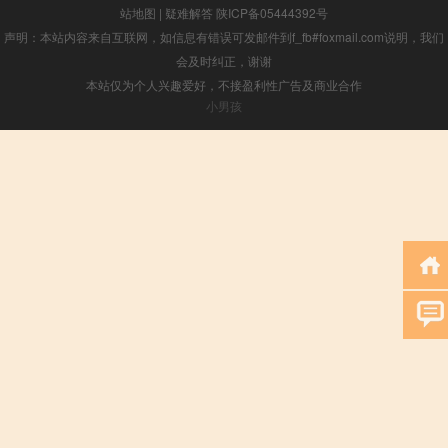
站地图
|
疑难解答
陕ICP备05444392号
声明：本站内容来自互联网，如信息有错误可发邮件到f_fb#foxmail.com说明，我们
会及时纠正，谢谢
本站仅为个人兴趣爱好，不接盈利性广告及商业合作
小男孩