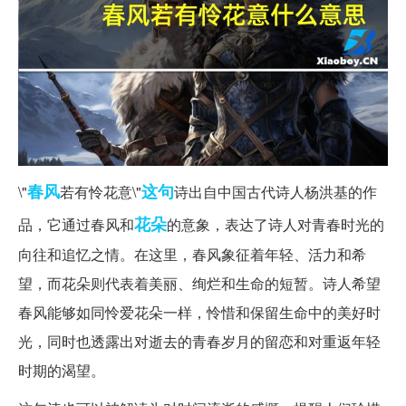
春风
这句
\"
若有怜花意\"
诗出自中国古代诗人杨洪基的作
花朵
品，它通过春风和
的意象，表达了诗人对青春时光的
向往和追忆之情。在这里，春风象征着年轻、活力和希
望，而花朵则代表着美丽、绚烂和生命的短暂。诗人希望
春风能够如同怜爱花朵一样，怜惜和保留生命中的美好时
光，同时也透露出对逝去的青春岁月的留恋和对重返年轻
时期的渴望。