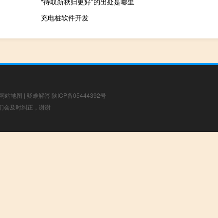
“待取新秋归更好”的出处是哪里
充电桩软件开发
网站地图
|
疑难解答
陕ICP备05444392号
，我们会及时纠正，谢谢