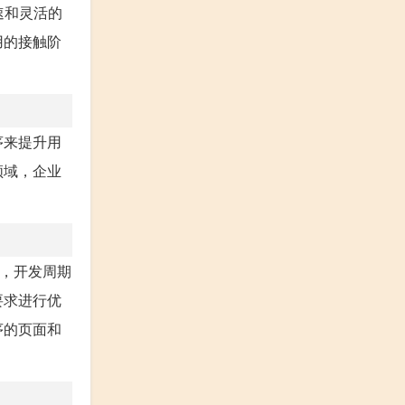
速和灵活的
用的接触阶
。
序来提升用
领域，企业
点，开发周期
要求进行优
序的页面和