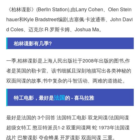
《柏林谍影》(Berlin Station),由Larry Cohen、Olen Stein
hauer和Kyle Bradstreet编剧,吉塞佩·卡波通蒂、John Davi
d Coles、迈克尔·R·罗斯卡姆、Joshua Ma。
柏林谍影有几季?
一季,柏林谍影是上海人民出版社于2008年出版的图书,作
者是英国的勒卡雷。该书细腻且深刻地描写出各类神秘的
双面间谍的故事,书中复杂的斗智活动、两难的道德处。
法国
特工电影，最好是
的 - 喜马拉雅
最好是法国的 3个回答 法国特工电影 双龙间谍/法国间谍
超级女特工 憨豆特派员1-2 双重间谍网 蛇 1973年法国谍
战片 巴黎谍影 夺命蜂巢 开罗谍影 双面间谍 三重。