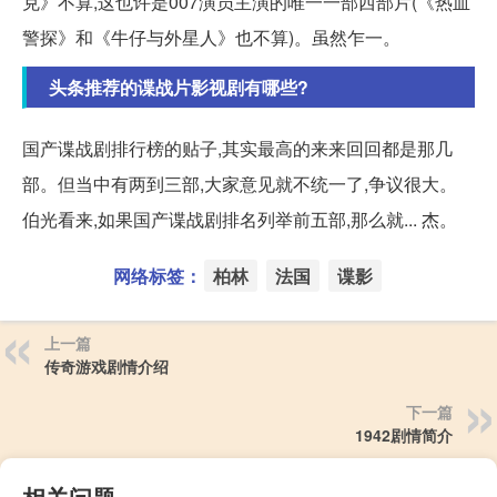
克》不算,这也许是007演员主演的唯一一部西部片(《热血
警探》和《牛仔与外星人》也不算)。虽然乍一。
头条推荐的谍战片影视剧有哪些?
国产谍战剧排行榜的贴子,其实最高的来来回回都是那几
部。但当中有两到三部,大家意见就不统一了,争议很大。
伯光看来,如果国产谍战剧排名列举前五部,那么就... 杰。
网络标签：
柏林
法国
谍影
上一篇
传奇游戏剧情介绍
下一篇
1942剧情简介