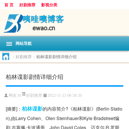
首 页
好剧推荐
影视分类
网站导航
>
好剧推荐
>
柏林谍影剧情详细介绍
柏林谍影剧情详细介绍
好剧推荐
网友:
bl
2022-11-23 06:58:20
柏林
谍影
[摘要]：
的内容简介?《柏林谍影》(Berlin Statio
n),由Larry Cohen、Olen Steinhauer和Kyle Bradstreet编
剧,吉塞佩·卡波通蒂、John David Coles、迈克尔·R·罗斯