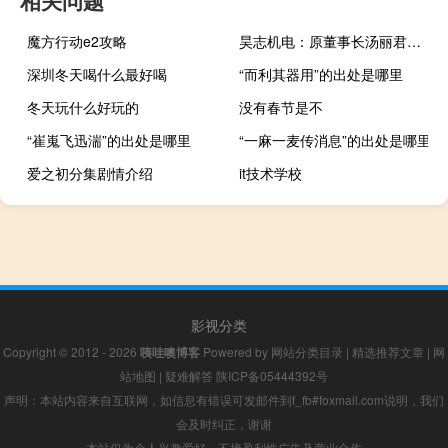
相关问题
魔方行动e2攻略
昊志机电：原董事长汤丽君因内幕交易收到《行政处罚决定书》
深圳冬天喝什么最好喝
“而利其器用”的出处是哪里
冬天玩什么好玩的
没有春节是不
“崔嵬飞迅湍”的出处是哪里
“一麻一麦传消息”的出处是哪里
爱之初分集剧情介绍
it技术学校
影视分类
Copyright © 2012 - 2026
咦哇噢博客
Powered by
网站分类目录
|
精选推荐文章
|
网
站地图
|
疑难解答
陕ICP备05444392号
声明：本站内容来自互联网，如信息有错误可发邮件到f_fb#foxmail.com说明，我们
会及时纠正，谢谢
本站仅为个人兴趣爱好，不接盈利性广告及商业合作