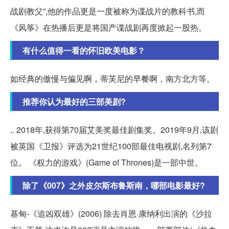
战剧教父”,他的作品更是一度被称为谍战片的教科书,而
《风筝》在热播后更是将国产谍战剧再度掀起一股热。
有什么值得一看的怀旧欧美电影？
如经典的傲慢与偏见啊，蒂芙尼的早餐啊，南方北方等。
推荐你认为最好的三部美剧?
.. 2018年,获得第70届艾美奖最佳剧集奖。2019年9月,该剧
被英国《卫报》评选为21世纪100部最佳电视剧,名列第7
位。 《权力的游戏》(Game of Thrones)是一部中世。
除了《007》之外皮尔斯布鲁斯南，哪部电影最好?
基甸-《追凶双雄》(2006) 除去肖恩·康纳利出演的《沙拉