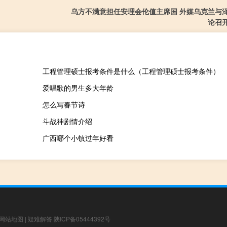
乌方不满意担任安理会伦值主席国 外媒乌克兰与
论召
工程管理硕士报考条件是什么（工程管理硕士报考条件）
爱唱歌的男生多大年龄
怎么写春节诗
斗战神剧情介绍
广西哪个小镇过年好看
网站地图
|
疑难解答
陕ICP备05444392号