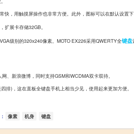
放。
速度非常快，用触摸屏操作也非常方便。此外，图标可以在默认设置
B，扩展卡存储32GB。
键盘
GA级别的320x240像素。MOTO EX226采用QWERTY全
人人网、新浪微博，同时支持GSM和WCDMA双卡双待。
机都是四排)，这在直板全键盘手机上相当少见，使用起来更加方便。
：
像素
机身
键盘